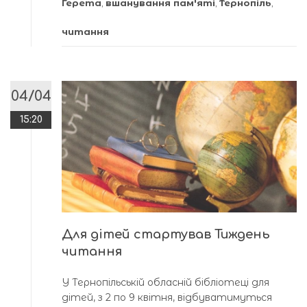
Герета
,
вшанування пам'яті
,
Тернопіль
,
читання
04/04
15:20
Для дітей стартував Тиждень
читання
У Тернопільській обласній бібліотеці для
дітей, з 2 по 9 квітня, відбуватимуться