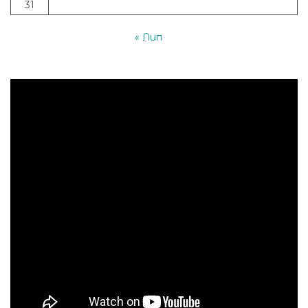
31
« Лип