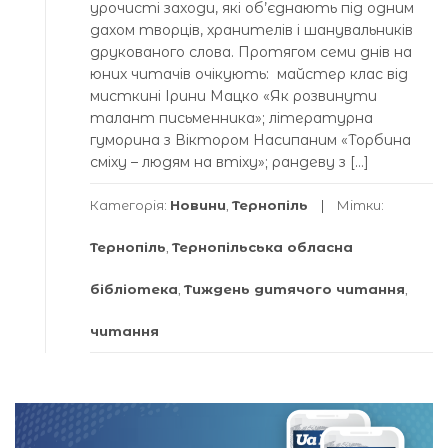
урочисті заходи, які об’єднають під одним
дахом творців, хранителів і шанувальників
друкованого слова. Протягом семи днів на
юних читачів очікують: майстер клас від
мисткині Ірини Мацко «Як розвинути
талант письменника»; літературна
гуморина з Віктором Насипаним «Торбина
сміху – людям на втіху»; рандеву з […]
Категорія:
Новини
,
Тернопіль
Мітки:
Тернопіль
,
Тернопільська обласна
бібліотека
,
Тиждень дитячого читання
,
читання