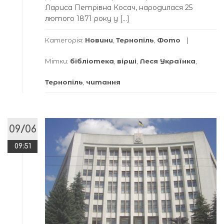
Лариса Петрівна Косач, народилася 25
лютого 1871 року у […]
Категорія:
Новини
,
Тернопіль
,
Фото
Мітки:
бібліотека
,
вірші
,
Леся Українка
,
Тернопіль
,
читання
09/06
09:51