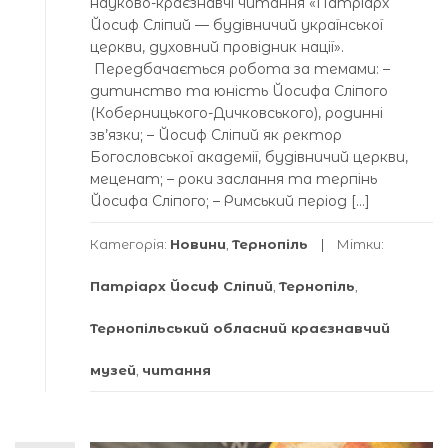
науково-краєзнавчі читання «Патріарх
Йосиф Сліпий — будівничий української
церкви, духовний провідник нації».
Передбачається робота за темами: –
дитинство та юність Йосифа Сліпого
(Коберницького-Дичковського), родинні
зв’язки; – Йосиф Сліпий як ректор
Богословської академії, будівничий церкви,
меценат; – роки заслання та терпінь
Йосифа Сліпого; – Римський період […]
Категорія:
Новини
,
Тернопіль
Мітки:
Патріарх Йосиф Сліпий
,
Тернопіль
,
Тернопільський обласний краєзнавчий
музей
,
читання