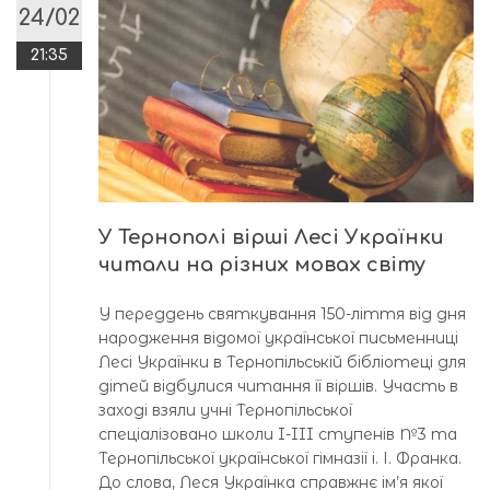
24/02
21:35
У Тернополі вірші Лесі Українки
читали на різних мовах світу
У переддень святкування 150-ліття від дня
народження відомої української письменниці
Лесі Українки в Тернопільській бібліотеці для
дітей відбулися читання її віршів. Участь в
заході взяли учні Тернопільської
спеціалізовано школи I-III ступенів №3 та
Тернопільської української гімназії і. І. Франка.
До слова, Леся Українка справжнє ім’я якої