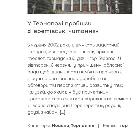
У Тернополі пройшли
«Ґеретівські читання»
5 червня 2002 року у вічність видатний
історик, мистецтвознавець, археолог,
теолог, громадський діяч Ігор Герета. У
вівторок, 6 червня, у приміщенні обласної
ради щоб вшанувати пам’ять про нього,
згадати його значний доробок та
обговорити перспективи розвитку тих
галузей, до яких він був причетним
протягом свого життя зібралися на семінар
«Творча спадщина Ігоря Герети», родичі,
друзі, знайомі […]
Категорія:
Новини
,
Тернопіль
Мітки:
Ігор