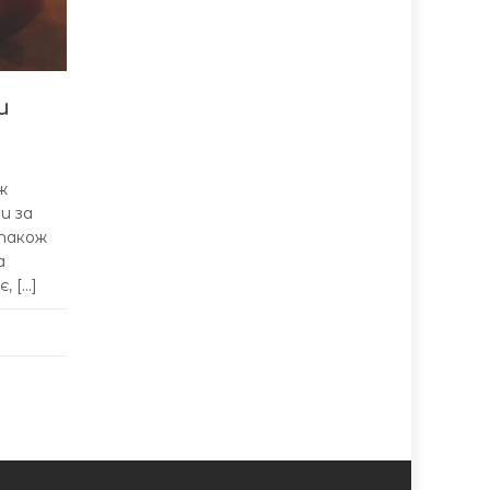
и
ж
и за
 також
а
, […]