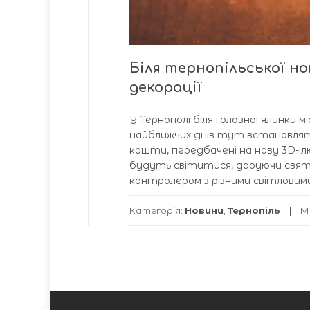
Біля тернопільської но
декорації
У Тернополі біля головної ялинки
найближчих днів тут встановлять 
кошти, передбачені на нову 3D-ілю
будуть світитися, даруючи святк
контролером з різними світловими
Категорія:
Новини
,
Тернопіль
М