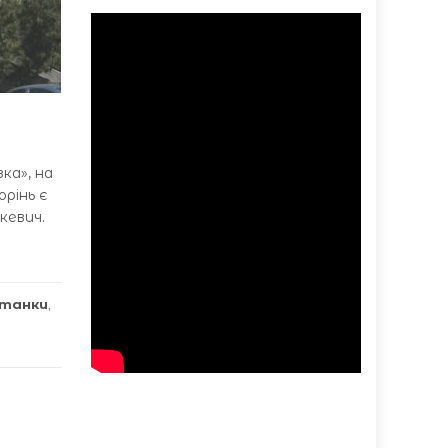
ка», на
рінь є
кевич.
отанки
,