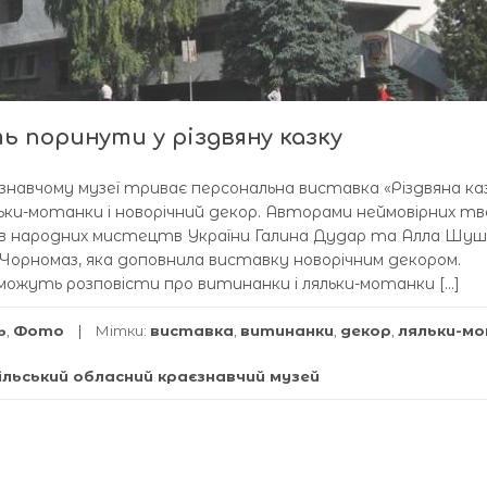
 поринути у різдвяну казку
знавчому музеї триває персональна виставка «Різдвяна каз
ьки-мотанки і новорічний декор. Авторами неймовірних тво
рів народних мистецтв України Галина Дудар та Алла Шуш
Чорномаз, яка доповнила виставку новорічним декором.
можуть розповісти про витинанки і ляльки-мотанки […]
ь
,
Фото
Мітки:
виставка
,
витинанки
,
декор
,
ляльки-м
ільський обласний краєзнавчий музей