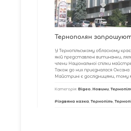
Тернополян запрошують
У Тернопільському обласному крає
якій представлені витинанки, лял
члени Національної спілки майст
Також до них приєдналася Оксана 
Майстрині є дослідницями, тому 
Категорія:
Відео
,
Новини
,
Тернопіл
Різдвяна казка
,
Тернопіль
,
Терноп