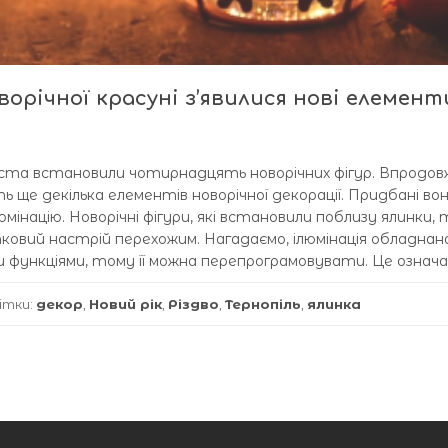
ворічної красуні з’явилися нові елемент
 міста встановили чотирнадцять новорічних фігур. Впродов
ще декілька елементів новорічної декорації. Придбані вон
мінацію. Новорічні фігури, які встановили поблизу ялинки,
овий настрій перехожим. Нагадаємо, ілюмінація обладнан
 функціями, тому її можна перепрограмовувати. Це означає
ітки:
декор
,
Новий рік
,
Різдво
,
Тернопіль
,
ялинка