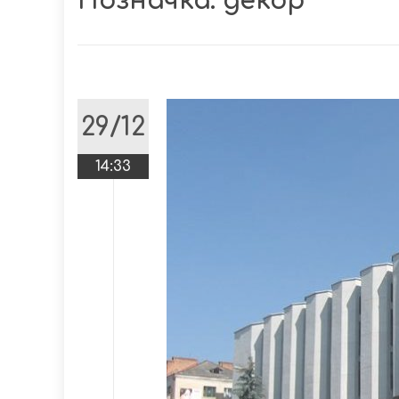
Позначка:
декор
29/12
14:33