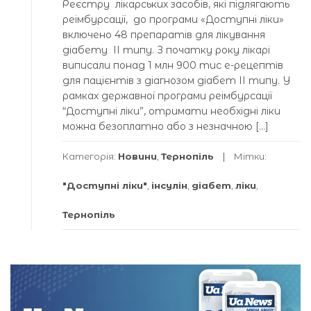
Реєстру лікарських засобів, які підлягають
реімбурсації, до програми «Доступні ліки»
включено 48 препаратів для лікування
діабету ІІ типу. З початку року лікарі
виписали понад 1 млн 900 тис е-рецептів
для пацієнтів з діагнозом діабет ІІ типу. У
рамках державної програми реімбурсації
“Доступні ліки”, отримати необхідні ліки
можна безоплатно або з незначною […]
Категорія:
Новини
,
Тернопіль
Мітки:
"Доступні ліки"
,
інсулін
,
діабет
,
ліки
,
Тернопіль