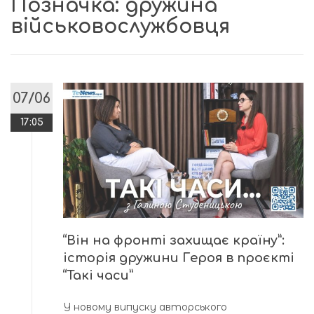
Позначка:
дружина
військовослужбовця
07/06
17:05
“Він на фронті захищає країну”:
історія дружини Героя в проєкті
“Такі часи”
У новому випуску авторського