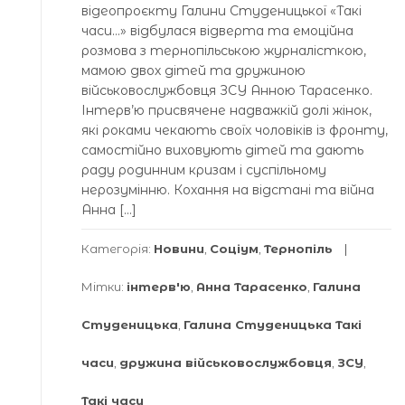
відеопроєкту Галини Студеницької «Такі
часи…» відбулася відверта та емоційна
розмова з тернопільською журналісткою,
мамою двох дітей та дружиною
військовослужбовця ЗСУ Анною Тарасенко.
Інтерв’ю присвячене надважкій долі жінок,
які роками чекають своїх чоловіків із фронту,
самостійно виховують дітей та дають
раду родинним кризам і суспільному
нерозумінню. Кохання на відстані та війна
Анна […]
Категорія:
Новини
,
Соціум
,
Тернопіль
Мітки:
інтерв'ю
,
Анна Тарасенко
,
Галина
Студеницька
,
Галина Студеницька Такі
часи
,
дружина військовослужбовця
,
ЗСУ
,
Такі часи