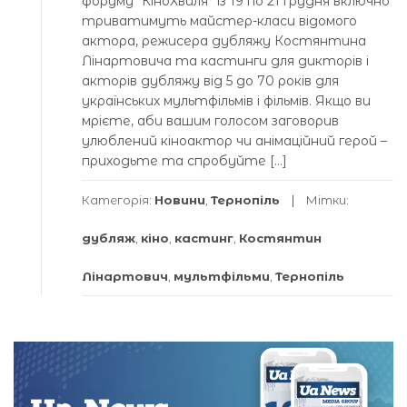
форуму “КіноХвиля” із 19 по 21 грудня включно
триватимуть майстер-класи відомого
актора, режисера дубляжу Костянтина
Лінартовича та кастинги для дикторів і
акторів дубляжу від 5 до 70 років для
українських мультфільмів і фільмів. Якщо ви
мрієте, аби вашим голосом заговорив
улюблений кіноактор чи анімаційний герой –
приходьте та спробуйте […]
Категорія:
Новини
,
Тернопіль
Мітки:
дубляж
,
кіно
,
кастинг
,
Костянтин
Лінартович
,
мультфільми
,
Тернопіль