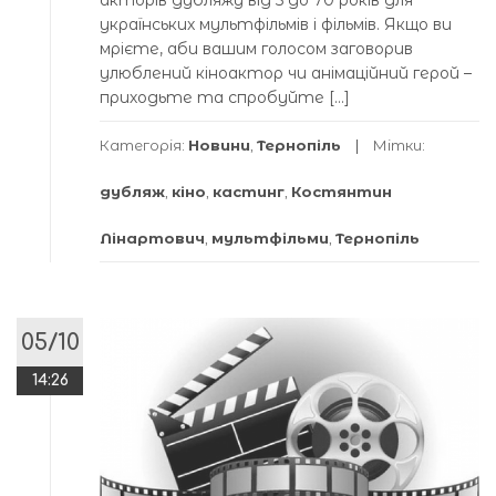
українських мультфільмів і фільмів. Якщо ви
мрієте, аби вашим голосом заговорив
улюблений кіноактор чи анімаційний герой –
приходьте та спробуйте […]
Категорія:
Новини
,
Тернопіль
Мітки:
дубляж
,
кіно
,
кастинг
,
Костянтин
Лінартович
,
мультфільми
,
Тернопіль
05/10
14:26