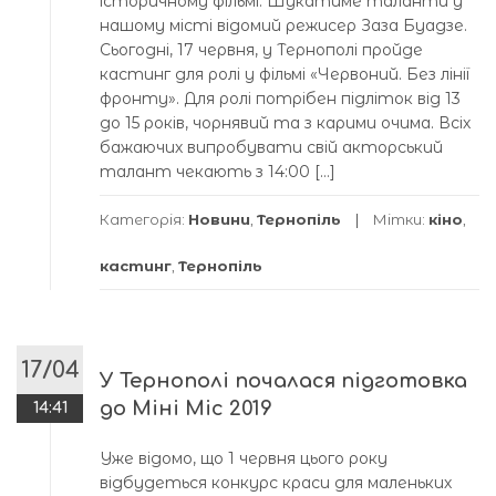
історичному фільмі. Шукатиме таланти у
нашому місті відомий режисер Заза Буадзе.
Сьогодні, 17 червня, у Тернополі пройде
кастинг для ролі у фільмі «Червоний. Без лінії
фронту». Для ролі потрібен підліток від 13
до 15 років, чорнявий та з карими очима. Всіх
бажаючих випробувати свій акторський
талант чекають з 14:00 […]
Категорія:
Новини
,
Тернопіль
Мітки:
кіно
,
кастинг
,
Тернопіль
17/04
У Тернополі почалася підготовка
до Міні Міс 2019
14:41
Уже відомо, що 1 червня цього року
відбудеться конкурс краси для маленьких