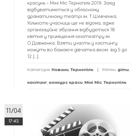
красунь – Міні Міс Тернопіль 2019. Захід
відбуватиметься у обласному
драматичному театрі ім. Т.Шевченка.
Кількість учасниць ще не відома, адже
організаційне зібрання відбудеться 18
квітня у приміщення кінотеатру ім.
О.Довженка. Взяти участь у кастингу
можуть всі бажаючі дівчатка віком від 5 до
12 […]
Категорія:
Новини
,
Тернопіль
Мітки:
діти
,
кастинг
,
конкурс краси
,
Міні Міс
,
Тернопіль
11/04
17:43