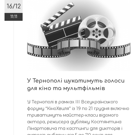
16/12
11:11
У Тернополі шукатимуть голоси
для кіно та мультфільмів
У Тернополі в рамках ІІІ Всеукраїнського
форуму “КіноХвиля” із 19 по 21 грудня включно
триватимуть майстер-класи відомого
актора, режисера дубляжу Костянтина
Лінартовича та кастинги для дикторів і
акторів дубляжу від 5 до 70 років для