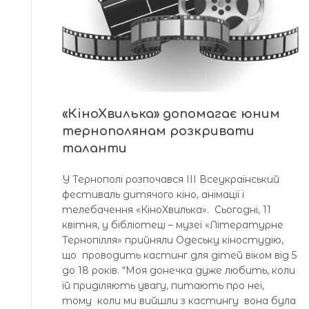
«КіноХвилька» допомагає юним
тернополянам розкривати
таланти
У Тернополі розпочався ІІІ Всеукраїнський
фестиваль дитячого кіно, анімації і
телебачення «КіноХвилька». Сьогодні, 11
квітня, у бібліотеці – музеї «Літературне
Тернопілля» прийняли Одеську кіностудію,
що проводить кастинг для дітей віком від 5
до 18 років. “Моя донечка дуже любить, коли
їй приділяють увагу, питають про неї,
тому коли ми вийшли з кастингу вона була