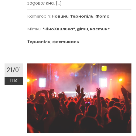
задоволена, […]
Категорія:
Новини
,
Тернопіль
,
Фото
Мітки:
"КіноХвилька"
,
діти
,
кастинг
,
Тернопіль
,
фестиваль
21/01
11:16