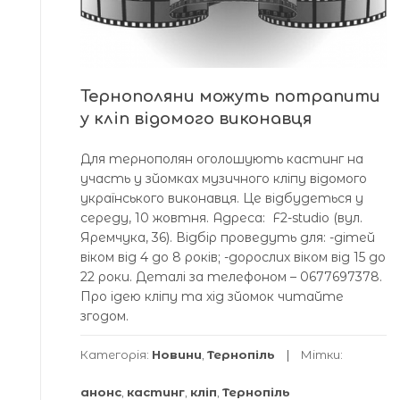
Тернополяни можуть потрапити
у кліп відомого виконавця
Для тернополян оголошують кастинг на
участь у зйомках музичного кліпу відомого
українського виконавця. Це відбудеться у
середу, 10 жовтня. Адреса: F2-studio (вул.
Яремчука, 36). Відбір проведуть для: -дітей
віком від 4 до 8 років; -дорослих віком від 15 до
22 роки. Деталі за телефоном – 0677697378.
Про ідею кліпу та хід зйомок читайте
згодом.
Категорія:
Новини
,
Тернопіль
Мітки:
анонс
,
кастинг
,
кліп
,
Тернопіль