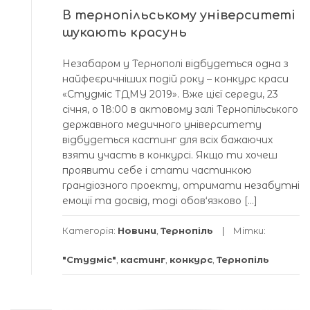
В тернопільському університеті
шукають красунь
Незабаром у Тернополі відбудеться одна з
найфеєричніших подій року – конкурс краси
«Студміс ТДМУ 2019». Вже цієї середи, 23
січня, о 18:00 в актовому залі Тернопільського
державного медичного університету
відбудеться кастинг для всіх бажаючих
взяти участь в конкурсі. Якщо ти хочеш
проявити себе і стати частинкою
грандіозного проекту, отримати незабутні
емоції та досвід, тоді обов‘язково […]
Категорія:
Новини
,
Тернопіль
Мітки:
"Студміс"
,
кастинг
,
конкурс
,
Тернопіль