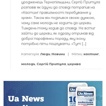
уродженець Тернопільщини, Сергій Притула
розповів як йдучи до сповіді потрапив на
«Кастинг правильності перебування у
храмі». Також він поділився своєю думкою,
чому саме молодь не ходить до церкви.
Тиждень тому ходив до сповіді. Не встиг
зайти до церкви, як одразу отримав від
доброї парафіянки пораду, яку ікону
потрібно піти поцілувати. «Тут […]
Категорія:
Люди
,
Новини
Мітки:
кастинг
,
молодь
,
Сергій Притула
,
церква