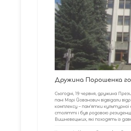
Дружина Порошенка го
Сьогодні, 19 червня, дружина Пре
пані Марі Йованович відвідали ві
комплексу – пам’ятки культурної 
столітті і був родовою резиденціє
Вишневецьких, які походять із давн