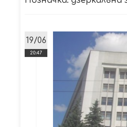
Позначка:
дзеркальна 
19/06
20:47