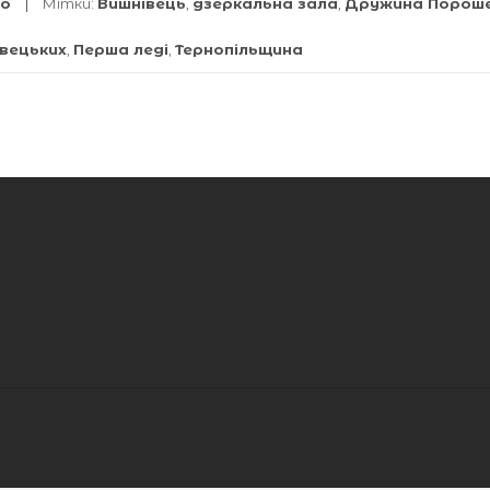
о
Мітки:
Вишнівець
,
дзеркальна зала
,
Дружина Порош
вецьких
,
Перша леді
,
Тернопільщина