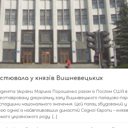
стювала у князів Вишневецьких
зидента України Марина Порошенко разом із Послом США в 
дреставровану дзеркальну залу Вишнівецького палацово-пар
спадщини національного значення. Цей палац збудований у 
ю однієї із найвпливовіших династій Східної Європи – князі
ього українського роду. […]