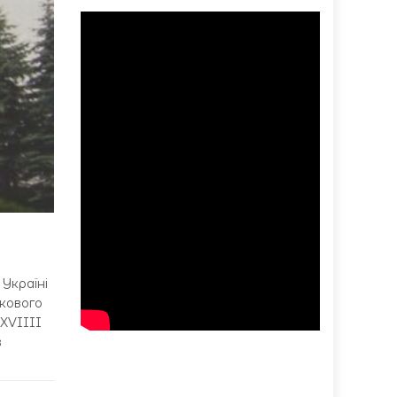
Україні
кового
XVIIII
в