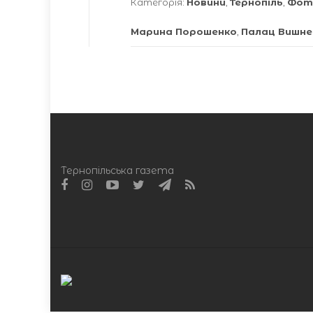
Категорія:
Новини
,
Тернопіль
,
Фот
Марина Порошенко
,
Палац Вишне
Тернопільська газета