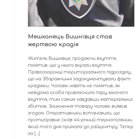
Мешканець Вишнівця став
жертвою крадія
Житель Вишнівця, продаючи взуття,
помітив, що у нього вкрали взуття.
Правоохоронці територіального підрозділу,
що на Збаражчинні задокументували факт
крадіжки. Чоловік навіть не помітив, як
невідома особа привласнила пару жіночого
взуття, тим самим завдавши матеріальних
збитків. Зникнення товару чоловік виявив
згодом. Оперативники встановили, що
протиправне скоїв 44-річний тернополянин,
який того дня приїхала до райцентру. Тепер
за […]