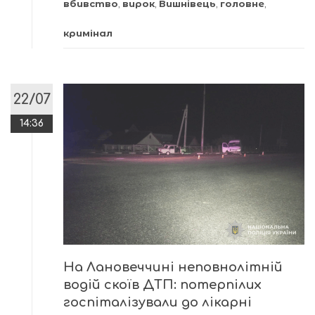
вбивство
,
вирок
,
Вишнівець
,
головне
,
кримінал
22/07
14:36
На Лановеччині неповнолітній
водій скоїв ДТП: потерпілих
госпіталізували до лікарні