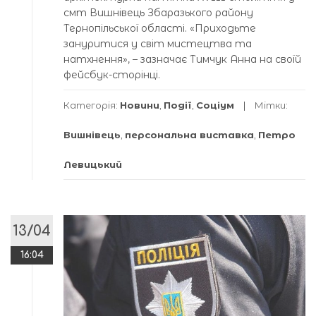
смт Вишнівець Збаразького району
Тернопільської області. «Приходьте
зануритися у світ мистецтва та
натхнення», – зазначає Тимчук Анна на своїй
фейсбук-сторінці.
Категорія:
Новини
,
Події
,
Соціум
Мітки:
Вишнівець
,
персональна виставка
,
Петро
Левицький
13/04
16:04