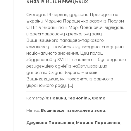
князів Вишневецьких
Сьогодні, 19 червня, дружина Президента
України Марина Порошенко разом із Послом
США в Україні пані Марі Йованович відвідали
відреставровану дзеркальну залу
Вишнівецького палацово-паркового
комплексу – пам’ятки культурної спадщини
національного значення. Цей палац
збудований у XVIIII столітті і був родовою
резиденцією однієї із найвпливовіших
династій Східної Європи – князів
Вишневецьких, які походять із давнього
українського роду. […]
Категорія:
Новини
,
Тернопіль
,
Фото
Мітки:
Вишнівець
,
дзеркальна зала
,
Дружина Порошенка
,
Марина Порошенко
,