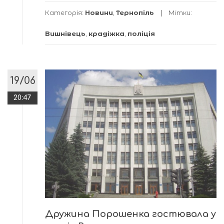
Категорія:
Новини
,
Тернопіль
Мітки:
Вишнівець
,
крадіжка
,
поліція
19/06
20:47
Дружина Порошенка гостювала у