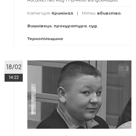
Категорія:
Кримінал
Мітки:
вбивство
,
Вишнівець
,
прокуратура
,
суд
,
Тернопільщина
18/02
14:22