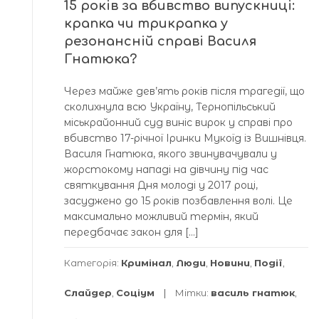
15 років за вбивство випускниці:
крапка чи трикрапка у
резонансній справі Василя
Гнатюка?
Через майже дев’ять років після трагедії, що
сколихнула всю Україну, Тернопільський
міськрайонний суд виніс вирок у справі про
вбивство 17-річної Іринки Мукоїд із Вишнівця.
Василя Гнатюка, якого звинувачували у
жорстокому нападі на дівчину під час
святкування Дня молоді у 2017 році,
засуджено до 15 років позбавлення волі. Це
максимально можливий термін, який
передбачає закон для […]
Категорія:
Кримінал
,
Люди
,
Новини
,
Події
,
Слайдер
,
Соціум
Мітки:
василь гнатюк
,