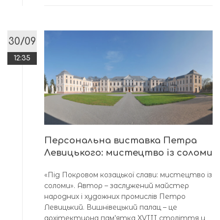
30/09
12:35
Персональна виставка Петра
Левицького: мистецтво із соломи
«Під Покровом козацької слави: мистецтво із
соломи». Автор – заслужений майстер
народних і художних промислів Петро
Левицький. Вишнівецький палац – це
архітектурна пам’ятка XVIII століття у