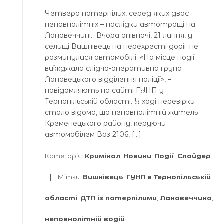
Четверо потерпілих, серед яких двоє
неповнолітніх – наслідки автотрощі на
Лановеччині. Вчора опівночі, 21 липня, у
селищі Вишнівець на перехресті доріг не
розминулися автомобілі. «На місце події
виїжджала слідчо-оперативна група
Лановецького відділення поліції», –
повідомляють на сайті ГУНП у
Тернопільській області. У ході перевірки
стало відомо, що неповнолітній житель
Кременецького району, керуючи
автомобілем Ваз 2106, […]
Категорія:
Кримінал
,
Новини
,
Події
,
Слайдер
Мітки:
Вишнівець
,
ГУНП в Тернопільській
області
,
ДТП із потерпілими
,
Лановеччина
,
неповнолітній водій