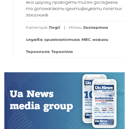
якої щороку проводять тисячі досліджень
та допомагають ідентифікувати полеглих
захисників.
Категорія:
Події
Мітки:
Експертна
служба
,
криміналістика
,
МВС
,
новини
Тернополя
,
Тернопіль