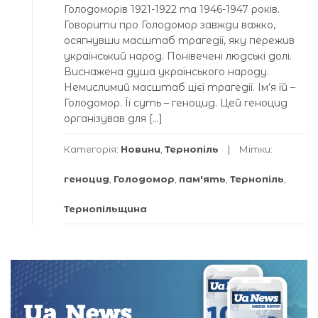
Голодоморів 1921-1922 та 1946-1947 років.
Говорити про Голодомор завжди важко,
осягнувши масштаб трагедії, яку пережив
український народ. Понівечені людські долі.
Виснажена душа українського народу.
Немислимий масштаб цієї трагедії. Ім’я їй –
Голодомор. Її суть – геноцид. Цей геноцид
організував для […]
Категорія:
Новини
,
Тернопіль
Мітки:
геноцид
,
Голодомор
,
пам'ять
,
Тернопіль
,
Тернопільщина