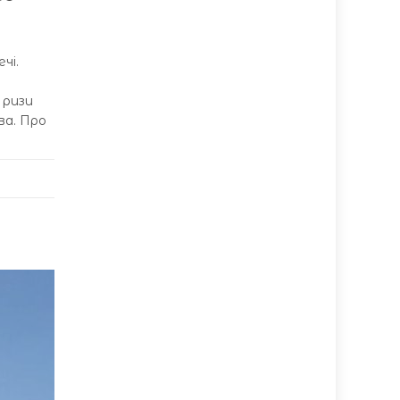
чі.
 ризи
ва. Про