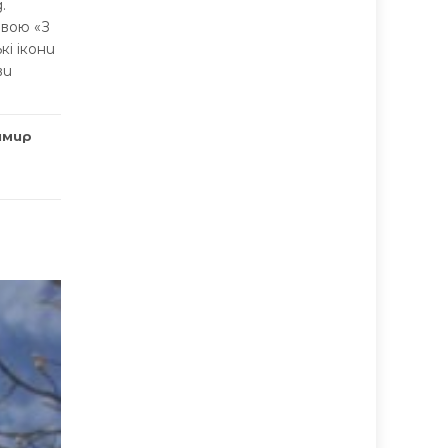
.
вою «З
кі ікони
ви
имир