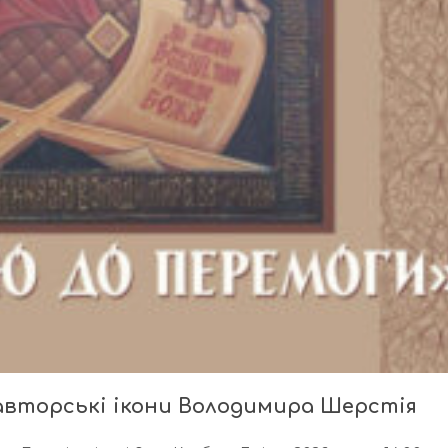
авторські ікони Володимира Шерстія