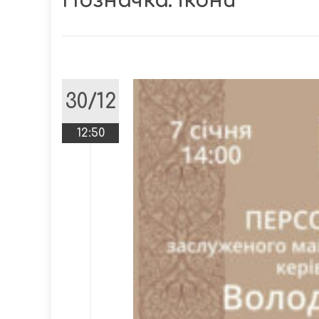
Позначка:
ікони
30/12
12:50