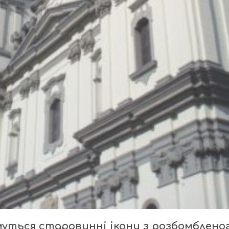
муться старовинні ікони з розбомблено