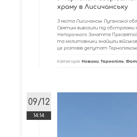
храму в Лисичанську
З міста Лисичанськ Луганської об
Святині вивозили під обстрілами
Непорочного Зачаття Пресвятої 
та молитовники знайшли військові 
це розповів депутат Тернопільсько
Категорія:
Новини
,
Тернопіль
,
Фот
09/12
14:14