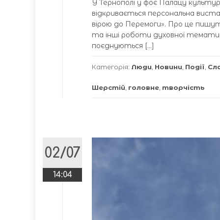
У Тернополі у фоє Палацу культури 
відкривається персональна виста
вірою до Перемоги». Про це пишуть
та інші роботи духовної темати
поєднуються […]
Категорія:
Люди
,
Новини
,
Події
,
Сл
Шерстій
,
головне
,
творчість
02/07
14:04