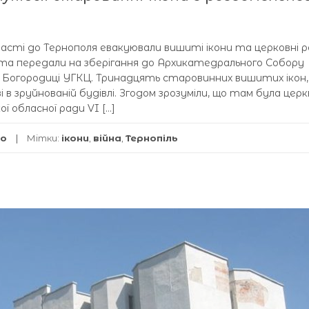
ласті до Тернополя евакуювали вишиті ікони та церковні ре
 та передали на зберігання до Архикатедрального Собору
Богородиці УГКЦ. Тринадцять старовинних вишитих ікон,
в зруйнованій будівлі. Згодом зрозуміли, що там була церк
ї обласної ради VI […]
о
Мітки:
ікони
,
війна
,
Тернопіль