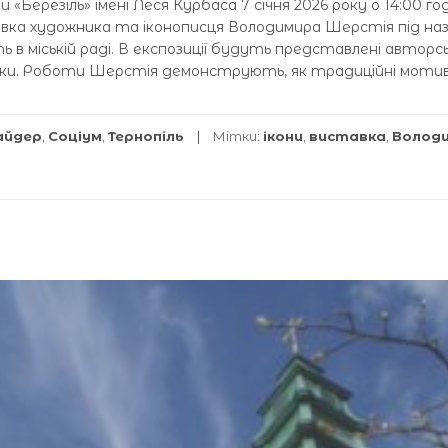
«Березіль» імені Леся Курбаса 7 січня 2026 року о 14:00 год
вка художника та іконописця Володимира Шерстія під наз
 в міській раді. В експозиції будуть представлені авторсь
ки. Роботи Шерстія демонструють, як традиційні моти
айдер
,
Соціум
,
Тернопіль
Мітки:
ікони
,
виставка
,
Волод