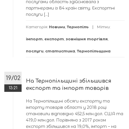
послугами область здійснювала з
партнерами із 84 країн світу. Експортні
послуги […]
Категорія:
Новини
,
Тернопіль
Мітки:
імпорт
,
експорт
,
зовнішня торгівля
,
послуги
,
статистика
,
Тернопільщина
19/02
На Тернопільщині збільшився
експорт та імпорт товарів
13:21
На Тернопільщині обсяги експорту та
імпорту товарів області у 2018 році
становили відповідно 452,5 млн.дол. США та
419,0 млн.дол. Порівняно з 2017 роком
експорт збільшився на 19,0%, імпорт – на