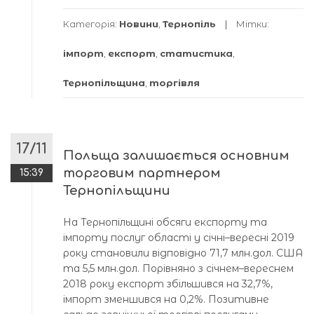
Категорія:
Новини
,
Тернопіль
Мітки:
імпорт
,
експорт
,
статистика
,
Тернопільщина
,
торгівля
17/11
Польща залишається основним
торговим партнером
15:39
Тернопільщини
На Тернопільщині обсяги експорту та
імпорту послуг області у січні–вересні 2019
року становили відповідно 71,7 млн.дол. США
та 5,5 млн.дол. Порівняно з січнем–вереснем
2018 року експорт збільшився на 32,7%,
імпорт зменшився на 0,2%. Позитивне