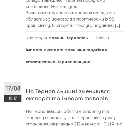
сальдо зовнішньої торгівлі послугами
становило 66,2 млн.дол.
Зовнішньоторговельні операції послугами
область здійснювала з партнерами із 98
країн світу. Експортні послуги надавали […]
Категорія:
Новини
,
Тернопіль
Мітки:
імпорт
,
експорт
,
зовнішня торгівля
,
статистика
,
Тернопільщина
17/08
На Тернопільщині зменшився
експорт та імпорт товарів
13:17
На Тернопільщині обсяги експорту та
імпорту товарів у січні–червні цього року
становили відповідно 212,4 млн.дол. США та