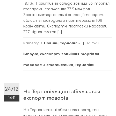
19,1%. Позитивне сальдо зовнішньої торгівлі
товарами становило 33,5 млн.дол.
Зовнішньоторговельні операції товарами
область проводила з партнерами із 109
країн світу. Експортні поставки надавали
227 підприємств […]
Категорія:
Новини
,
Тернопіль
Мітки:
імпорт
,
експопрт
,
зовнішня торгівля
товарами
,
статистика
,
Тернопіль
24/12
На Тернопільщині збільшився
експорт товарів
14:11
На Тернопільщині обсяги експорту та
імпорту товарів у січні–жовтні цього року