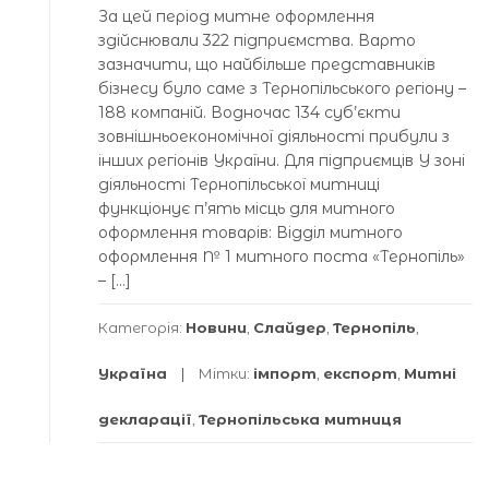
За цей період митне оформлення
здійснювали 322 підприємства. Варто
зазначити, що найбільше представників
бізнесу було саме з Тернопільського регіону –
188 компаній. Водночас 134 суб’єкти
зовнішньоекономічної діяльності прибули з
інших регіонів України. Для підприємців У зоні
діяльності Тернопільської митниці
функціонує п’ять місць для митного
оформлення товарів: Відділ митного
оформлення № 1 митного поста «Тернопіль»
– […]
Категорія:
Новини
,
Слайдер
,
Тернопіль
,
Україна
Мітки:
імпорт
,
експорт
,
Митні
декларації
,
Тернопільська митниця