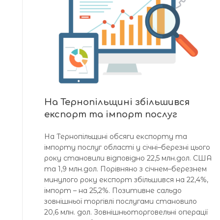
На Тернопільщині збільшився
експорт та імпорт послуг
На Тернопільщині обсяги експорту та
імпорту послуг області у січні–березні цього
року становили відповідно 22,5 млн.дол. США
та 1,9 млн.дол. Порівняно з січнем–березнем
минулого року експорт збільшився на 22,4%,
імпорт – на 25,2%. Позитивне сальдо
зовнішньої торгівлі послугами становило
20,6 млн. дол. Зовнішньоторговельні операції