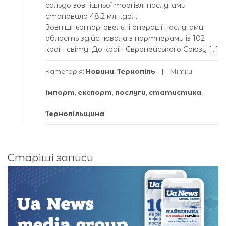
сальдо зовнішньої торгівлі послугами
становило 48,2 млн.дол.
Зовнішньоторговельні операції послугами
область здійснювала з партнерами із 102
країн світу. До країн Європейського Союзу […]
Категорія:
Новини
,
Тернопіль
Мітки:
імпорт
,
експорт
,
послуги
,
статистика
,
Тернопільщина
Навігація
Старіші записи
за
записами