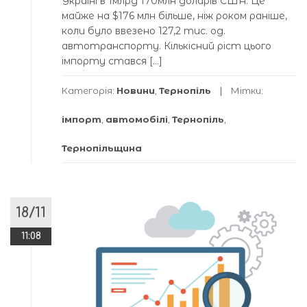
Україні в 1млрд 170млн доларів США. Це
майже на $176 млн більше, ніж роком раніше,
коли було ввезено 127,2 тис. од.
автотранспорту. Кількісний ріст цього
імпорту стався […]
Категорія:
Новини
,
Тернопіль
Мітки:
імпорт
,
автомобілі
,
Тернопіль
,
Тернопільщина
18/11
11:08