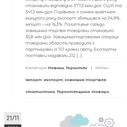
становили відповідно 377,3 млн.дол. США та
341,5 млн.дол. Порівняно з січнем–жовтнем
минулого року експорт збільшився на 24,9%,
імпорт – на 16,3%. Позитивне сальдо
зовнішньої торгівлі товарами становило
35,8 млн.дол. Зовнішньоторговельні операції
товарами область проводила з
партнерами із 101 країни світу. Експортні
поставки надавали 212 […]
Категорія:
Новини
,
Тернопіль
Мітки:
імпорт
,
експорт
,
зовнішня торгівля
,
статистика
,
Тернопільщина
,
товари
21/11