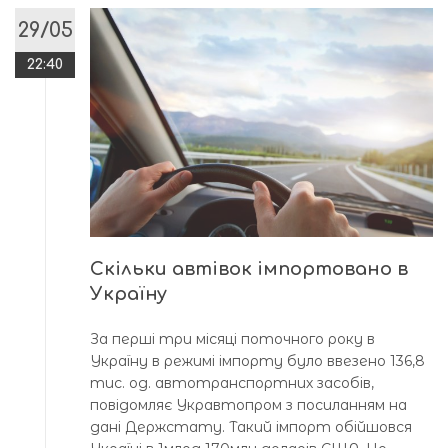
29/05
22:40
Скільки автівок імпортовано в
Україну
За перші три місяці поточного року в
Україну в режимі імпорту було ввезено 136,8
тис. од. автотранспортних засобів,
повідомляє Укравтопром з посиланням на
дані Держстату. Такий імпорт обійшовся