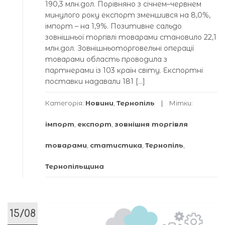
190,3 млн.дол. Порівняно з січнем–червнем
минулого року експорт зменшився на 8,0%,
імпорт – на 1,9%. Позитивне сальдо
зовнішньої торгівлі товарами становило 22,1
млн.дол. Зовнішньоторговельні операції
товарами область проводила з
партнерами із 103 країн світу. Експортні
поставки надавали 181 […]
Категорія:
Новини
,
Тернопіль
Мітки:
імпорт
,
експорт
,
зовнішня торгівля
товарами
,
статистика
,
Тернопіль
,
Тернопільщина
15/08