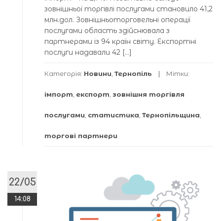
зовнішньої торгівлі послугами становило 41,2
млн.дол. Зовнішньоторговельні операції
послугами область здійснювала з
партнерами із 94 країн світу. Експортні
послуги надавали 42 […]
Категорія:
Новини
,
Тернопіль
Мітки:
імпорт
,
експорт
,
зовнішня торгівля
послугами
,
статистика
,
Тернопільщина
,
торгові партнери
22/05
14:08