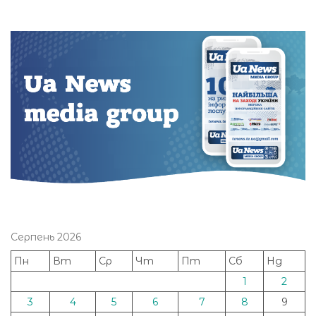
Серпень 2026
Пн
Вт
Ср
Чт
Пт
Сб
Нд
1
2
3
4
5
6
7
8
9