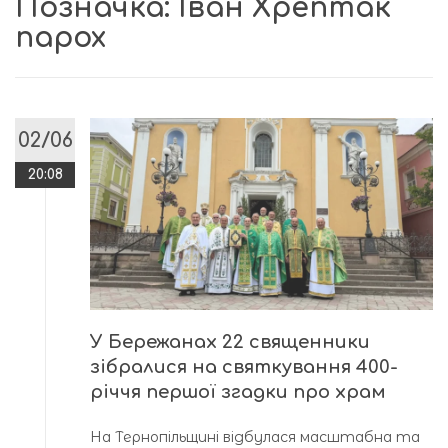
Позначка:
Іван Хрептак
парох
02/06
20:08
У Бережанах 22 священники
зібралися на святкування 400-
річчя першої згадки про храм
На Тернопільщині відбулася масштабна та