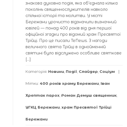
знакова духовна подія, яка об’єднала кілька
поколінь священнослужителів навколо
спільної історії та молитви. У місті
Бережани урочисто відзначили визначний
ювілей — понад 400 років від дня першої
офіційної згадки про відомий храм Пресвятої
Трійці. Про це писали TeNews. З нагоди
величного свята Трійці в однойменній
святині було відслужено особливе святкове
[…]
Категорія:
Новини
,
Події
,
Слайдер
,
Соціум
Мітки:
400 років храму Бережани
,
Іван
Хрептак парох
,
Роман Демуш священник
,
УГКЦ Бережани
,
храм Пресвятої Трійці
Бережани