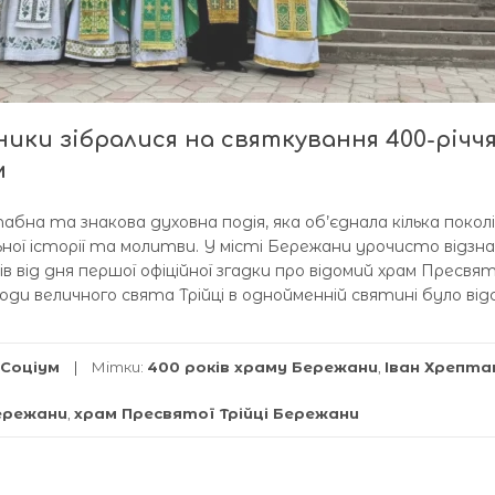
ики зібралися на святкування 400-річч
м
бна та знакова духовна подія, яка об’єднала кілька покол
ної історії та молитви. У місті Бережани урочисто відзн
в від дня першої офіційної згадки про відомий храм Пресвят
агоди величного свята Трійці в однойменній святині було ві
Соціум
Мітки:
400 років храму Бережани
,
Іван Хрепта
ережани
,
храм Пресвятої Трійці Бережани