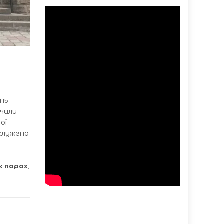
я
інь
ачили
ої
дслужено
к парох
,