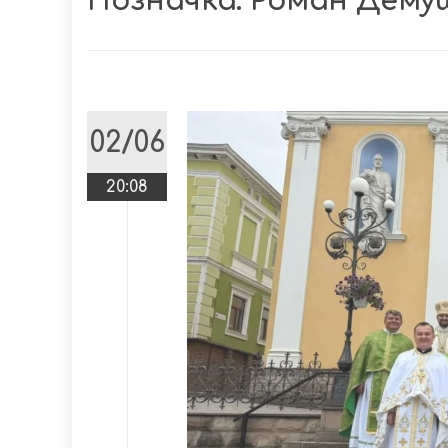
Позначка:
Роман Дему
02/06
20:08