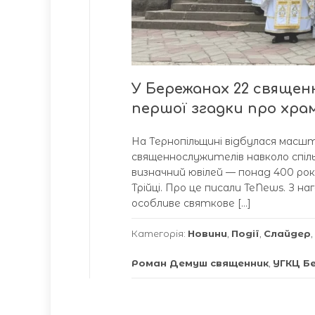
У Бережанах 22 священн
першої згадки про хра
На Тернопільщині відбулася масшта
священнослужителів навколо спіль
визначний ювілей — понад 400 рокі
Трійці. Про це писали TeNews. З н
особливе святкове […]
Категорія:
Новини
,
Події
,
Слайдер
,
Роман Демуш священник
,
УГКЦ Б