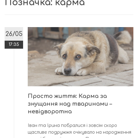
Позначка:
карма
26/05
17:35
Просто життя: Карма за
знущання над тваринами –
невідворотна
Іван та Ірина побралися і зовсім скоро
щасливе подружжя очікувало на народження