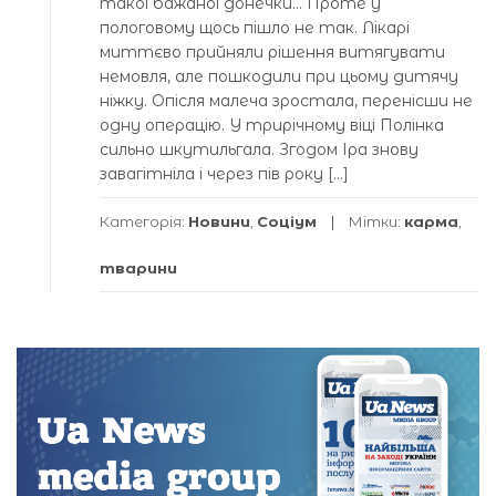
такої бажаної донечки… Проте у
пологовому щось пішло не так. Лікарі
миттєво прийняли рішення витягувати
немовля, але пошкодили при цьому дитячу
ніжку. Опісля малеча зростала, перенісши не
одну операцію. У трирічному віці Полінка
сильно шкутильгала. Згодом Іра знову
завагітніла і через пів року […]
Категорія:
Новини
,
Соціум
Мітки:
карма
,
тварини