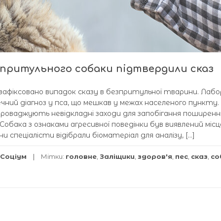
зпритульного собаки підтвердили сказ
і зафіксовано випадок сказу в безпритульної тварини. Лаб
ний діагноз у пса, що мешкав у межах населеного пункту.
роваджують невідкладні заходи для запобігання поширен
 Собака з ознаками агресивної поведінки був виявлений міс
и спеціалісти відібрали біоматеріал для аналізу, […]
Соціум
Мітки:
головне
,
Заліщики
,
здоров'я
,
пес
,
сказ
,
со