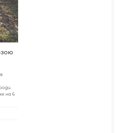
озою
ів
роди.
же на 6