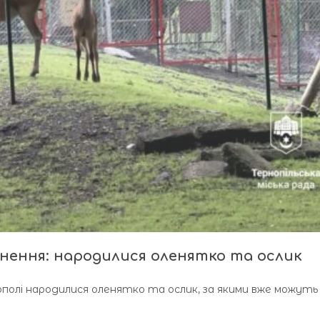
внення: народилися оленятко та ослик
ополі народилися оленятко та ослик, за якими вже можуть