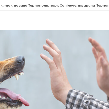
окуток
,
новини Тернополя
,
парк Сопільче
,
тварини
,
Терноп