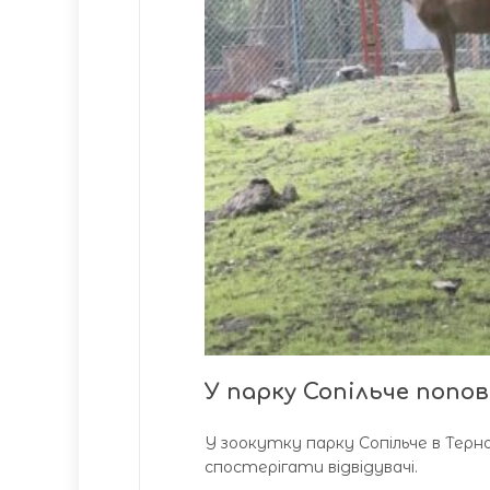
У парку Сопільче попо
У зоокутку парку Сопільче в Терн
спостерігати відвідувачі.