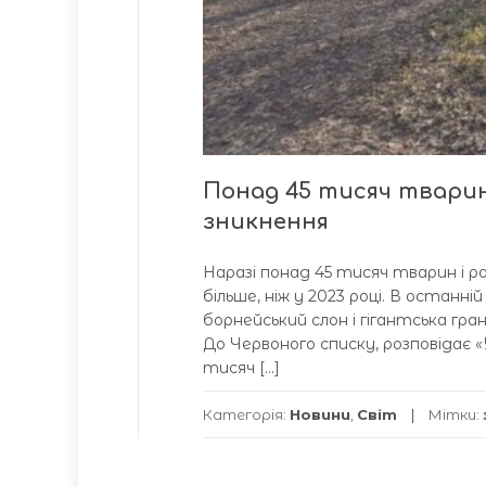
Понад 45 тисяч тварин
зникнення
Наразі понад 45 тисяч тварин і р
більше, ніж у 2023 році. В останн
борнейський слон і гігантська гр
До Червоного списку, розповідає «
тисяч […]
Категорія:
Новини
,
Світ
Мітки: