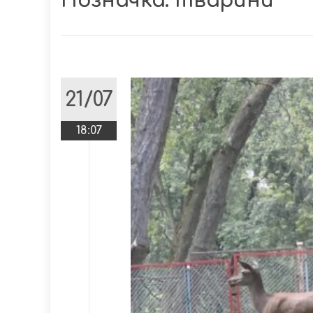
Позначка:
тварини
21/07
18:07