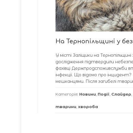
На Тернопільщині у бе
У місті Заліщики на Тернопільщин
дослідження підтвердили небезпеч
фахівці Держпродспоживслужби вп
інфекції. Що відомо про інцидент?
мешканцями. Після загибелі тварин
Категорія:
Новини
,
Події
,
Слайдер
,
тварини
,
хвороба