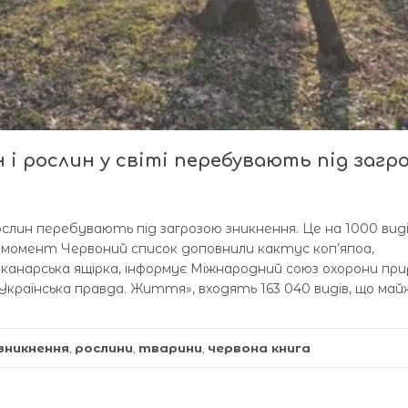
 і рослин у світі перебувають під загр
ослин перебувають під загрозою зникнення. Це на 1000 вид
ій момент Червоний список доповнили кактус коп’япоа,
анканарська ящірка, інформує Міжнародний союз охорони при
Українська правда. Життя», входять 163 040 видів, що май
зникнення
,
рослини
,
тварини
,
червона книга