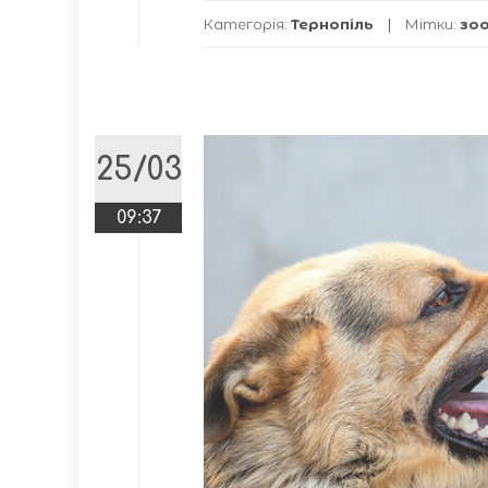
Категорія:
Тернопіль
Мітки:
зо
25/03
09:37