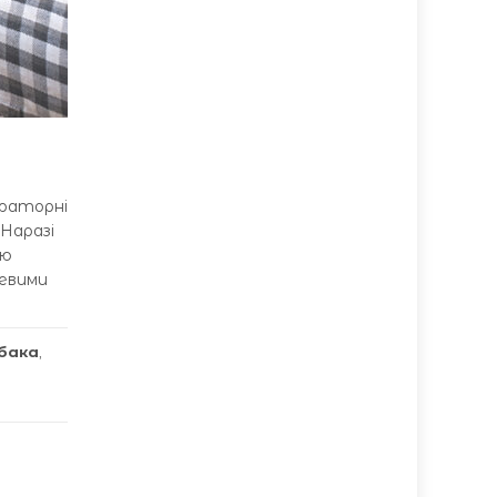
ораторні
 Наразі
ню
цевими
бака
,