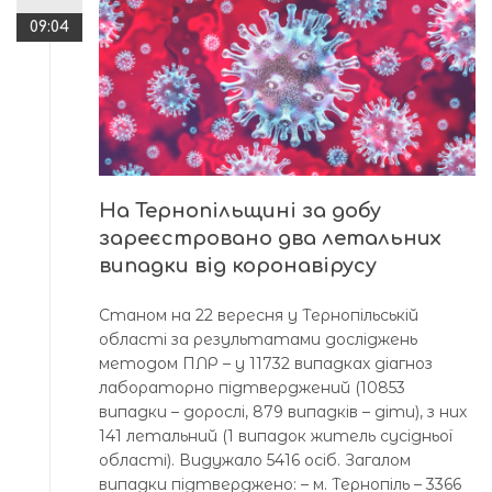
09:04
На Тернопільщині за добу
зареєстровано два летальних
випадки від коронавірусу
Станом на 22 вересня у Тернопільській
області за результатами досліджень
методом ПЛР – у 11732 випадках діагноз
лабораторно підтверджений (10853
випадки – дорослі, 879 випадків – діти), з них
141 летальний (1 випадок житель сусідньої
області). Видужало 5416 осіб. Загалом
випадки підтверджено: – м. Тернопіль – 3366