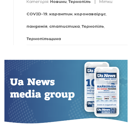
Категорія:
Новини
,
Тернопіль
Мітки:
COVID-19
,
карантин
,
коронаваірус
,
пандемія
,
статистика
,
Тернопіль
,
Тернопільщина