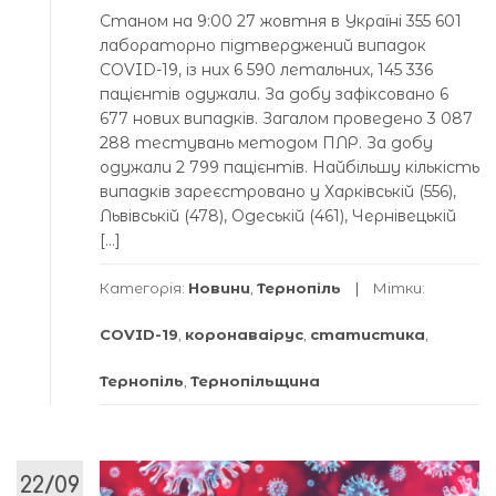
Станом на 9:00 27 жовтня в Україні 355 601
лабораторно підтверджений випадок
COVID-19, із них 6 590 летальних, 145 336
пацієнтів одужали. За добу зафіксовано 6
677 нових випадків. Загалом проведено 3 087
288 тестувань методом ПЛР. За добу
одужали 2 799 пацієнтів. Найбільшу кількість
випадків зареєстровано у Харківській (556),
Львівській (478), Одеській (461), Чернівецькій
[…]
Категорія:
Новини
,
Тернопіль
Мітки:
COVID-19
,
коронаваірус
,
статистика
,
Тернопіль
,
Тернопільщина
22/09