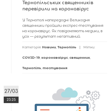
Тернопільських священників
перевірили на коронавірус
У Тернополі напередодні Великодня
священники пройшли експрес-тестування
на коронавірус. Як повідомляють медики, в
усіх — результат негативний.
Категорія:
Новини
,
Тернопіль
Мітки:
COVID-19
,
коронаваірус
,
священник
,
Тернопіль
,
тестування
27/03
23:25