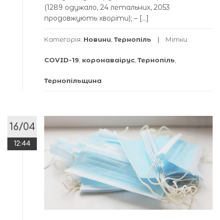
(1289 одужало, 24 летальних, 2053
продовжують хворіти); – […]
Категорія:
Новини
,
Тернопіль
Мітки:
COVID-19
,
коронаваірус
,
Тернопіль
,
Тернопільщина
16/04
12:44