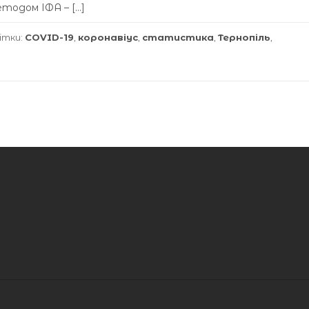
етодом ІФА – […]
ітки:
COVID-19
,
коронавіус
,
статистика
,
Тернопіль
,