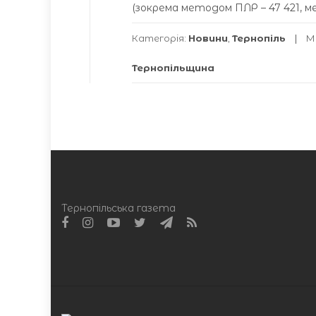
(зокрема методом ПЛР – 47 421, м
Категорія:
Новини
,
Тернопіль
М
Тернопільщина
Тернопільська газета