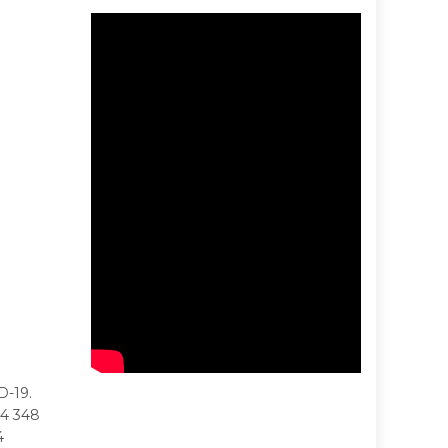
D-19.
 4 348
4