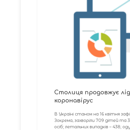
Столиця продовжує лід
коронавірус
В Україні станом на 16 квітня заф
Зокрема, захворіли 709 дітей та 3
осіб; летальних випадків – 438; од