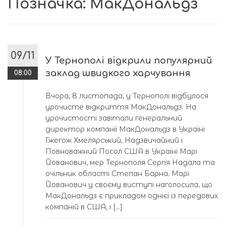
Позначка:
МакДональдз
09/11
У Тернополі відкрили популярний
заклад швидкого харчування
08:00
Вчора, 8 листопада, у Тернополі відбулося
урочисте відкриття МакДональдз. На
урочистості завітали генеральний
директор компанії МакДональдз в Україні
Гжегож Хмелярський, Надзвичайний і
Повноважний Посол США в Україні Марі
Йованович, мер Тернополя Сергія Надала та
очільник області Степан Барна. Марі
Йованович у своєму виступі наголосила, що
МакДональдз є прикладом однієї із передових
компаній в США, і […]