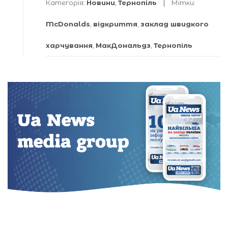
Категорія:
Новини
,
Тернопіль
Мітки:
McDonalds
,
відкриття
,
заклад швидкого
харчування
,
МакДональдз
,
Тернопіль