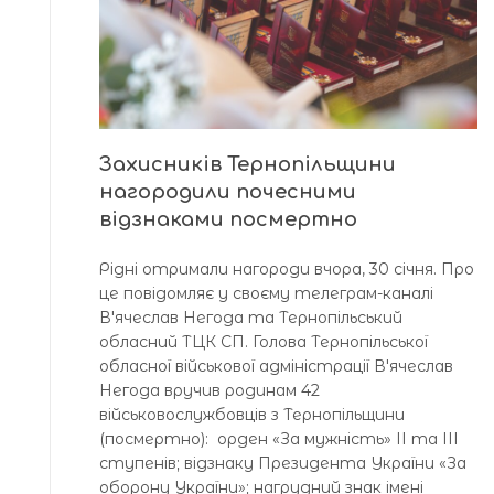
Захисників Тернопільщини
нагородили почесними
відзнаками посмертно
Рідні отримали нагороди вчора, 30 січня. Про
це повідомляє у своєму телеграм-каналі
Вʼячеслав Негода та Тернопільський
обласний ТЦК СП. Голова Тернопільської
обласної військової адміністрації Вʼячеслав
Негода вручив родинам 42
військовослужбовців з Тернопільщини
(посмертно): орден «За мужність» ІІ та ІІІ
ступенів; відзнаку Президента України «За
оборону України»; нагрудний знак імені