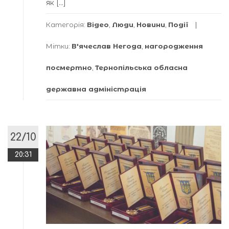
як […]
Категорія:
Відео
,
Люди
,
Новини
,
Події
Мітки:
В'ячеслав Негода
,
нагородження
посмертно
,
Тернопільська обласна
державна адміністрація
22/10
20:31