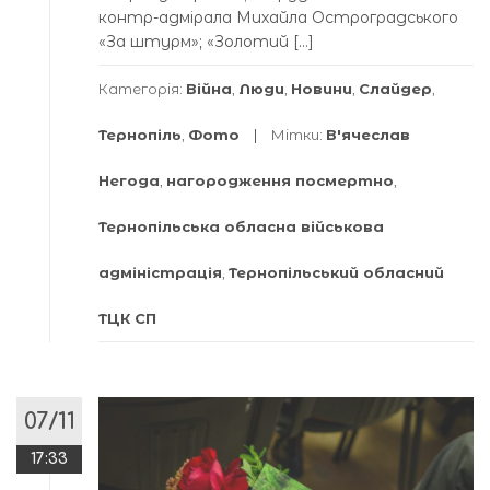
контр-адмірала Михайла Остроградського
«За штурм»; «Золотий […]
Категорія:
Війна
,
Люди
,
Новини
,
Слайдер
,
Тернопіль
,
Фото
Мітки:
В'ячеслав
Негода
,
нагородження посмертно
,
Тернопільська обласна військова
адміністрація
,
Тернопільський обласний
ТЦК СП
07/11
17:33