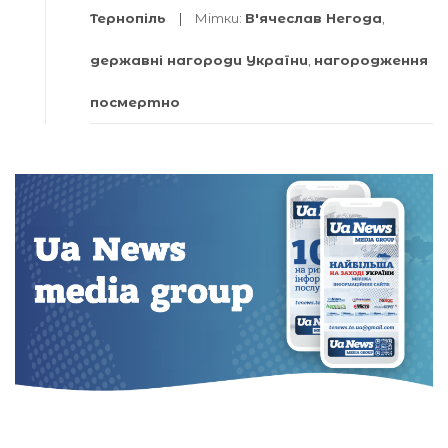
Тернопіль
Мітки:
В'ячеслав Негода
,
державні нагороди України
,
нагородження
посмертно