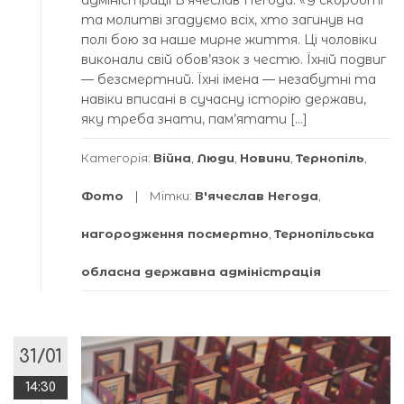
адміністрації В’ячеслав Негода. «У скорботі
та молитві згадуємо всіх, хто загинув на
полі бою за наше мирне життя. Ці чоловіки
виконали свій обов’язок з честю. Їхній подвиг
— безсмертний. Їхні імена — незабутні та
навіки вписані в сучасну історію держави,
яку треба знати, пам’ятати […]
Категорія:
Війна
,
Люди
,
Новини
,
Тернопіль
,
Фото
Мітки:
В'ячеслав Негода
,
нагородження посмертно
,
Тернопільська
обласна державна адміністрація
31/01
14:30