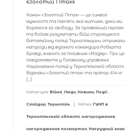
«Золотий Птах»
Кожен «Золотий Птах» — це символ
мужності та пам’яті, яка житиме, доки ми
боремося за свободу. За проявлений героїзм
та бойові результати бійці стрілецького
батальйону поліції Тернопільщини отримали
нагороди від відомого командира Роберта
Бровді, знаного за позивним «Мадяр». Про це
повідомляють у Головному управлінні
Національної поліції у Тернопільській області.
Відзнаки «Золотий птах» та прапор 414-ої
[…]
Категорія:
Війна
,
Люди
,
Новини
,
Події
,
Слайдер
,
Тернопіль
Мітки:
ГУНП в
Тернопільській області
,
нагородження
,
нагородження посмертно
,
Нагрудний знак