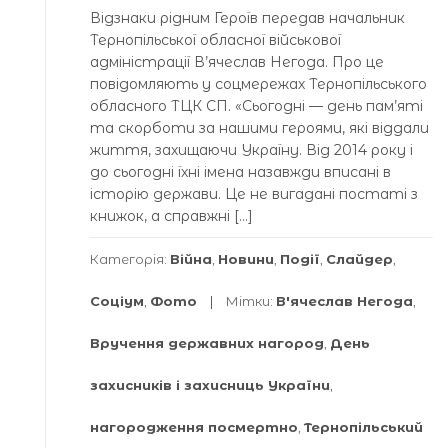
Відзнаки рідним Героїв передав начальник
Тернопільської обласної військової
адміністрації В’ячеслав Негода. Про це
повідомляють у соцмережах Тернопільського
обласного ТЦК СП. «Сьогодні — день пам’яті
та скорботи за нашими героями, які віддали
життя, захищаючи Україну. Від 2014 року і
до сьогодні їхні імена назавжди вписані в
історію держави. Це не вигадані постаті з
книжок, а справжні […]
Категорія:
Війна
,
Новини
,
Події
,
Слайдер
,
Соціум
,
Фото
Мітки:
В'ячеслав Негода
,
Вручення державних нагород
,
День
захисників і захисниць України
,
нагородження посмертно
,
Тернопільський