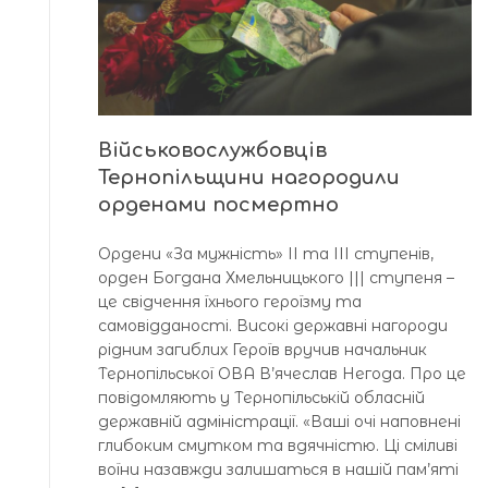
Військовослужбовців
Тернопільщини нагородили
орденами посмертно
Ордени «За мужність» ІІ та ІІІ ступенів,
орден Богдана Хмельницького ||| ступеня –
це свідчення їхнього героїзму та
самовідданості. Високі державні нагороди
рідним загиблих Героїв вручив начальник
Тернопільської ОВА В’ячеслав Негода. Про це
повідомляють у Тернопільській обласній
державній адміністрації. «Ваші очі наповнені
глибоким смутком та вдячністю. Ці сміливі
воїни назавжди залишаться в нашій пам’яті