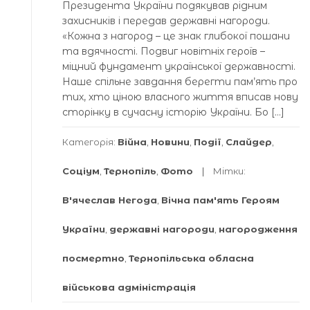
Президента України подякував рідним
захисників і передав державні нагороди.
«Кожна з нагород – це знак глибокої пошани
та вдячності. Подвиг новітніх героїв –
міцний фундамент української державності.
Наше спільне завдання берегти пам’ять про
тих, хто ціною власного життя вписав нову
сторінку в сучасну історію України. Бо […]
Категорія:
Війна
,
Новини
,
Події
,
Слайдер
,
Соціум
,
Тернопіль
,
Фото
Мітки:
В'ячеслав Негода
,
Вічна пам'ять Героям
України
,
державні нагороди
,
нагородження
посмертно
,
Тернопільська обласна
військова адміністрація