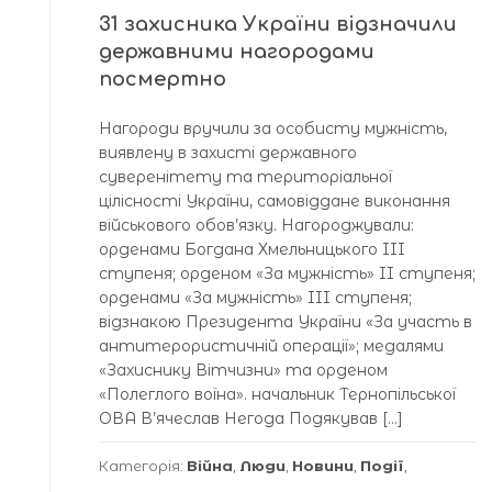
31 захисника України відзначили
державними нагородами
посмертно
Нагороди вручили за особисту мужність,
виявлену в захисті державного
суверенітету та територіальної
цілісності України, самовіддане виконання
військового обов’язку. Нагороджували:
орденами Богдана Хмельницького III
ступеня; орденом «За мужність» II ступеня;
орденами «За мужність» III ступеня;
відзнакою Президента України «За участь в
антитерористичній операції»; медалями
«Захиснику Вітчизни» та орденом
«Полеглого воїна». начальник Тернопільської
ОВА В’ячеслав Негода Подякував […]
Категорія:
Війна
,
Люди
,
Новини
,
Події
,