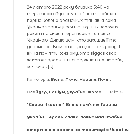
24 лютого 2022 року близько 3:40 на
територію Луганської області зайшла
перша колона російських танків, а сама
Україна здригнулася від перших ворожих
ракет на своїй території. «Пишаюся
Україною. Дякую всім, хто захищає її та
допомагає. Всім, хто працює на Україну. І
вічна памʼять кожному, хто віддав своє
життя заради нашої держави та людей», –
зазначає […]
Категорія:
Війна
,
Люди
,
Новини
,
Події
,
Слайдер
,
Соціум
,
Україна
,
Фото
Мітки:
"Слава Україні!"
,
Вічна пам'ять Героям
України
,
Героям слава
,
повномасштабне
вторгнення ворога на територію України