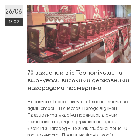
26/06
18:32
70 захисників із Тернопільщини
вшанували високими державними
нагородами посмертно
Начальник Тернопільської обласної військової
адміністрації В’ячеслав Негода від імені
Президента України подякував рідним
захисників і передав державні нагороди.
«Кожна з нагород – це знак глибокої пошани
та вдячності. Подвиг новітніх героїв –