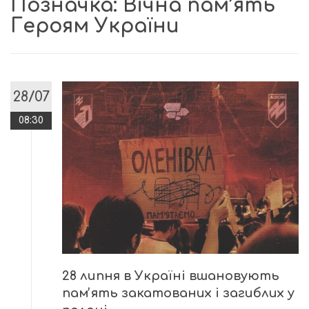
Позначка:
Вічна пам’ять
Героям України
28/07
08:30
28 липня в Україні вшановують
памʼять закатованих і загиблих у