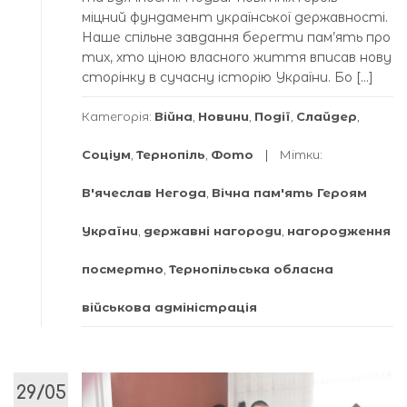
міцний фундамент української державності.
Наше спільне завдання берегти пам’ять про
тих, хто ціною власного життя вписав нову
сторінку в сучасну історію України. Бо […]
Категорія:
Війна
,
Новини
,
Події
,
Слайдер
,
Соціум
,
Тернопіль
,
Фото
Мітки:
В'ячеслав Негода
,
Вічна пам'ять Героям
України
,
державні нагороди
,
нагородження
посмертно
,
Тернопільська обласна
військова адміністрація
29/05