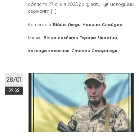
області 27 січня 2025 року загинув молодший
сержант […]
Категорія:
Війна
,
Люди
,
Новини
,
Слайдер
Мітки:
Вічна пам'ять Героям України
,
загинув захисник
,
Степан Сторожук
28/01
09:32