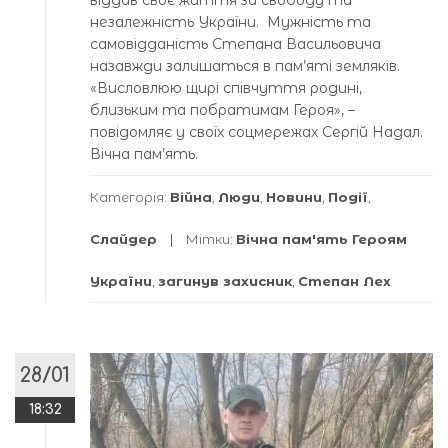
віддав своє життя за свободу та
незалежність України. Мужність та
самовідданість Степана Васильовича
назавжди залишаться в пам’яті земляків.
«Висловлюю щирі співчуття родині,
близьким та побратимам Героя», –
повідомляє у своїх соцмережах Сергій Надал.
Вічна пам’ять.
Категорія:
Війна
,
Люди
,
Новини
,
Події
,
Слайдер
Мітки:
Вічна пам'ять Героям
України
,
загинув захисник
,
Степан Лех
28/01
18:32