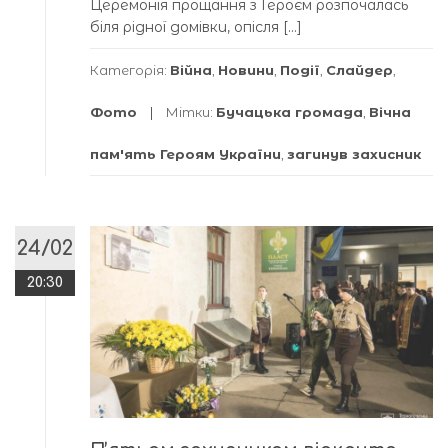
Церемонія прощання з Героєм розпочалась
біля рідної домівки, опісля […]
Категорія:
Війна
,
Новини
,
Події
,
Слайдер
,
Фото
Мітки:
Бучацька громада
,
Вічна
пам'ять Героям України
,
загинув захисник
24/02
20:30