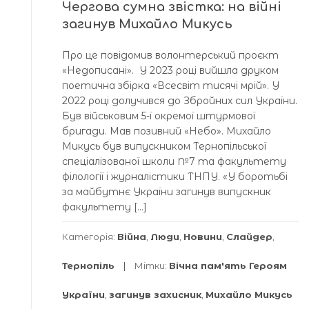
Чергова сумна звістка: на війні
загинув Михайло Микусь
Про це повідомив волонтерський проєкт
«Недописані». У 2023 році вийшла друком
поетична збірка «Всесвіт тисячі мрій». У
2022 році долучився до Збройних сил України.
Був військовим 5-ї окремої штурмової
бригади. Мав позивний «Небо». Михайло
Микусь був випускником Тернопільської
спеціалізованої школи №7 та факультету
філології і журналістики ТНПУ. «У боротьбі
за майбутнє України загинув випускник
факультету […]
Категорія:
Війна
,
Люди
,
Новини
,
Слайдер
,
Тернопіль
Мітки:
Вічна пам'ять Героям
України
,
загинув захисник
,
Михайло Микусь