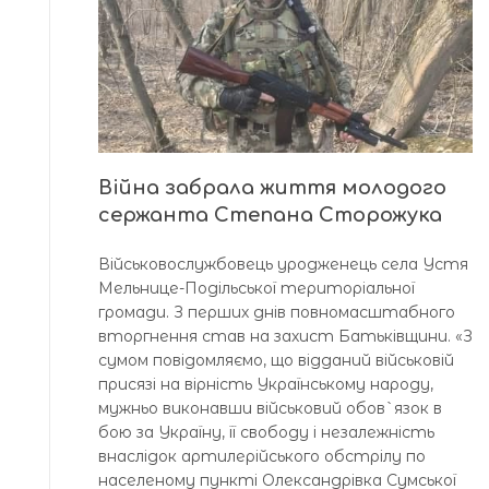
Війна забрала життя молодого
сержанта Степана Сторожука
Військовослужбовець уродженець села Устя
Мельнице-Подільської територіальної
громади. З перших днів повномасштабного
вторгнення став на захист Батьківщини. «З
сумом повідомляємо, що відданий військовій
присязі на вірність Українському народу,
мужньо виконавши військовий обов`язок в
бою за Україну, її свободу і незалежність
внаслідок артилерійського обстрілу по
населеному пункті Олександрівка Сумської