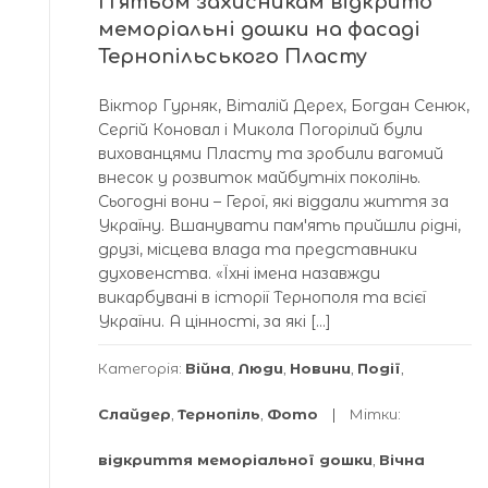
Пʼятьом захисникам відкрито
меморіальні дошки на фасаді
Тернопільського Пласту
Віктор Гурняк, Віталій Дерех, Богдан Сенюк,
Сергій Коновал і Микола Погорілий були
вихованцями Пласту та зробили вагомий
внесок у розвиток майбутніх поколінь.
Сьогодні вони – Герої, які віддали життя за
Україну. Вшанувати памʼять прийшли рідні,
друзі, місцева влада та представники
духовенства. «Їхні імена назавжди
викарбувані в історії Тернополя та всієї
України. А цінності, за які […]
Категорія:
Війна
,
Люди
,
Новини
,
Події
,
Слайдер
,
Тернопіль
,
Фото
Мітки:
відкриття меморіальної дошки
,
Вічна