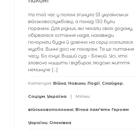
полоні
На той час у полоні згинуло 53 українських
військовослужбовці, а понад 130 були
поранені. Для рідних, які чекали своїх додому,
обірвалася остання надія, назавжди
почорніли будні й довічно на серці оселилася
журба. Винні досі не покарані. Та це питання
часу. Бо існує Вищий суд – Божий. Усі, хто
зловісно нищить і відбирає людські життя
неминуче […]
Категорія:
Війна
,
Новини
,
Події
,
Слайдер
,
Соціум
,
Україна
Мітки:
військовополонені
,
Вічна пам'ять Героям
України
,
Оленівка