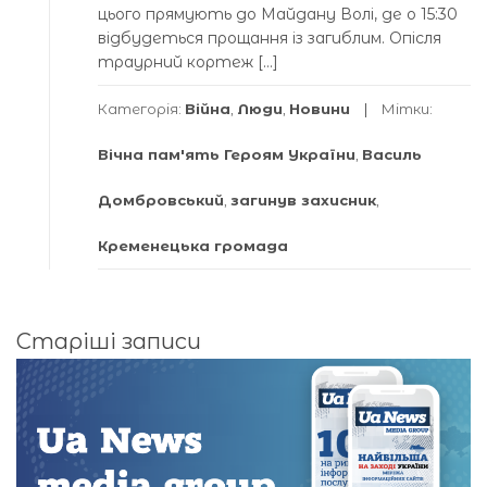
цього прямують до Майдану Волі, де о 15:30
відбудеться прощання із загиблим. Опісля
траурний кортеж […]
Категорія:
Війна
,
Люди
,
Новини
Мітки:
Вічна пам'ять Героям України
,
Василь
Домбровський
,
загинув захисник
,
Кременецька громада
Навігація
Старіші записи
за
записами