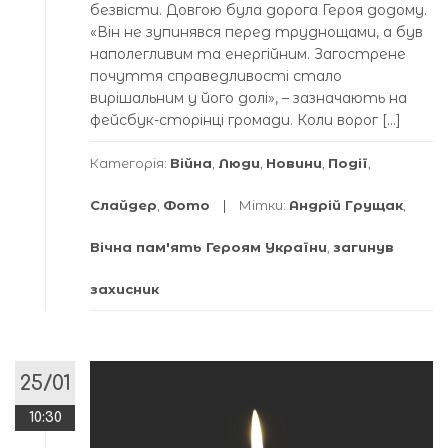
безвісти. Довгою була дорога Героя додому.
«Він не зупинявся перед труднощами, а був
наполегливим та енергійним. Загострене
почуття справедливості стало
вирішальним у його долі», – зазначають на
фейсбук-сторінці громади. Коли ворог […]
Категорія:
Війна
,
Люди
,
Новини
,
Події
,
Слайдер
,
Фото
Мітки:
Андрій Грущак
,
Вічна пам'ять Героям України
,
загинув
захисник
25/01
10:30