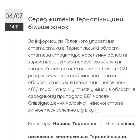
04/07
Серед жителів Тернопільщини
більше жінок
14:11
За інформацією Головного управління
статистики в Тернопільській області
статева структура населення області
характеризується перевагою жінок у її
загальній кількості. Станом на 1 січня 2021
року чисельність осіб жіночої статі в
області становила 546,2 тис., чоловічої –
481,1 тис. На кожну тисячу жінок в області в
середньому припадало 881 чоловік.
Співвідношення чоловічої і жіночої статі
змінюється залежно від віку […]
Категорія:
Новини
,
Тернопіль
Мітки:
жінки
,
населення
,
статистика
,
Тернопільщина
,