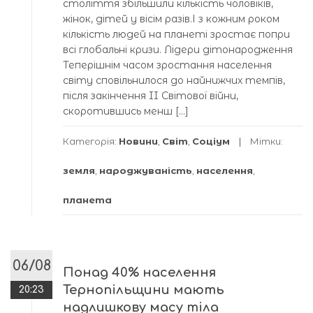
століття збільшили кількість чоловіків,
жінок, дітей у вісім разів.І з кожним роком
кількість людей на планеті зростає попри
всі глобальні кризи. Лідери дітонародження
Теперішнім часом зростання населення
світу сповільнилося до найнижчих темпів,
після закінчення II Світової війни,
скоротившись менш […]
Категорія:
Новини
,
Світ
,
Соціум
Мітки:
земля
,
народжуваність
,
населення
,
планета
06/08
Понад 40% населення
Тернопільщини мають
20:23
надлишкову масу тіла