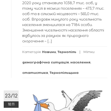
2020 року становила 1038,7 тис. осіб, у
тому числі в міських поселеннях – 473,7 тис.
осіб та в сільській місцевості – 565,0 тис.
осіб. Впродовж минулого року чисельність
населення зменшилася на 7184 особи.
Зменшення чисельності населення області
відбулось за рахунок як природного
скорочення – […]
Категорія:
Новини
,
Тернопіль
Мітки:
демографічна ситуація
,
населення
,
статистика
,
Тернопільщина
23/12
10:11