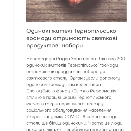
Одинокі жителі Тернопільської
громади отримають святкові
продуктові набори
Напередодні Різдва Христового близько 200
одиноких жителів Тернопільської громади
отримають продуктові набори до
святкового столу. Організували допомогу
одиноким громадянам волонтери
Благодійного фонду «Світло Реформації»
спільно з працівниками Тернопільського
міського територіального центру
соціального обслуговування населення.
«Через пандемію COVID-19 самотні люди
стали ще більш одинокими. Часто це люди
похилого віку, які перебувають в зоні ризику.