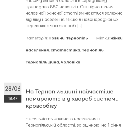
тисячу жінок в області в середньому
припадало 880 чоловіків. Співвідношення
чоловічої і жіночої статі змінюється залежно
від віку населення. Якщо в новонароджених
переважає частка осіб […]
Категорія:
Новини
,
Тернопіль
Мітки:
жінки
,
населення
,
статистика
,
Тернопіль
,
Тернопільщина
,
чоловіки
28/06
На Тернопільщині найчастіше
помирають від хвороб системи
18:47
кровообігу
Чисельність наявного населення в
Тернопільській області, за оцінкою, на 1 січня