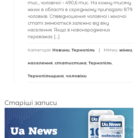
тис., чоловічої – 490,6 тис. На кожну тисячу
жінок в області в середньому припадало 879
чоловіків. Співвідношення чоловічої і жіночої
статі змінюється залежно від віку
населення. Якщо в новонароджених
переважає […]
Категорія:
Новини
,
Тернопіль
Мітки:
жінки
,
населення
,
статистика
,
Тернопіль
,
Тернопільщина
,
чоловіки
Навігація
Старіші записи
за
записами