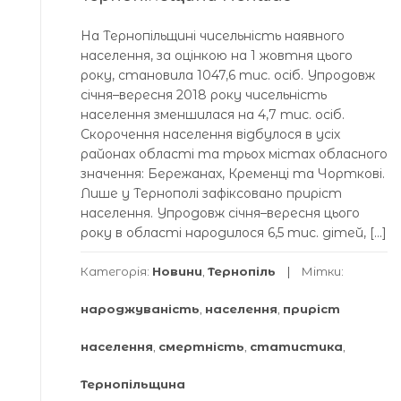
На Тернопільщині чисельність наявного
населення, за оцінкою на 1 жовтня цього
року, становила 1047,6 тис. осіб. Упродовж
січня–вересня 2018 року чисельність
населення зменшилася на 4,7 тис. осіб.
Скорочення населення відбулося в усіх
районах області та трьох містах обласного
значення: Бережанах, Кременці та Чорткові.
Лише у Тернополі зафіксовано приріст
населення. Упродовж січня–вересня цього
року в області народилося 6,5 тис. дітей, […]
Категорія:
Новини
,
Тернопіль
Мітки:
народжуваність
,
населення
,
приріст
населення
,
смертність
,
статистика
,
Тернопільщина