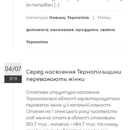
Їм потрібен […]
Категорія:
Новини
,
Тернопіль
Мітки:
допомога
,
населення
,
продукти
,
свята
,
Тернопіль
04/07
Серед населення Тернопільщини
переважають жінки
17:11
Статева структура населення
Тернопільської області характеризується
перевагою жінок у її загальній кількості.
Станом на 1 січня цього року чисельність
осіб жіночої статі в області становила
550,7 тис., чоловічої – 484,7 тис. На кожну