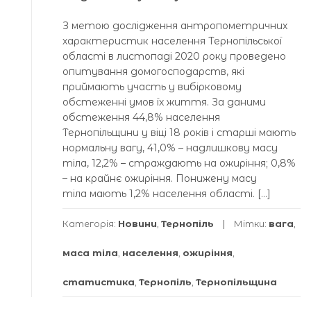
З метою дослідження антропометричних
характеристик населення Тернопільської
області в листопаді 2020 року проведено
опитування домогосподарств, які
приймають участь у вибірковому
обстеженні умов їх життя. За даними
обстеження 44,8% населення
Тернопільщини у віці 18 років і старші мають
нормальну вагу, 41,0% – надлишкову масу
тіла, 12,2% – страждають на ожиріння; 0,8%
– на крайнє ожиріння. Понижену масу
тіла мають 1,2% населення області. […]
Категорія:
Новини
,
Тернопіль
Мітки:
вага
,
маса тіла
,
населення
,
ожиріння
,
статистика
,
Тернопіль
,
Тернопільщина