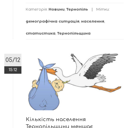
Категорія:
Новини
,
Тернопіль
Мітки:
демографічна ситуація
,
населення
,
статистика
,
Тернопільщина
05/12
15:12
Кількість населення
Тернопільщини меншає