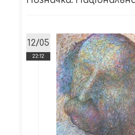
Позначка:
Національна
12/05
22:12