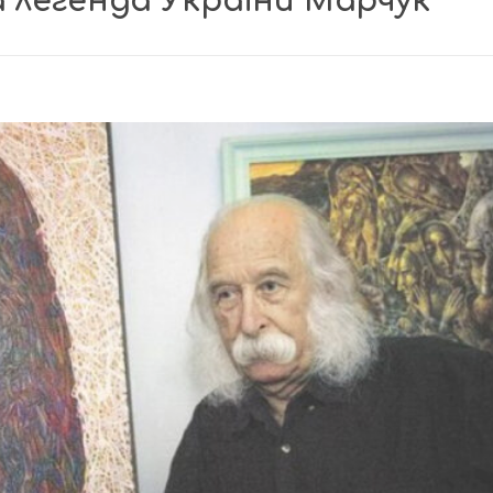
 легенда України Марчук