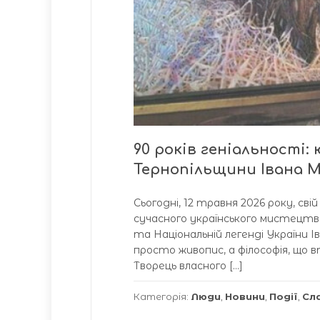
90 років геніальності:
Тернопільщини Івана 
Сьогодні, 12 травня 2026 року, св
сучасного українського мистецтва
та Національній легенді України 
просто живопис, а філософія, що 
Творець власного […]
Категорія:
Люди
,
Новини
,
Події
,
Сл