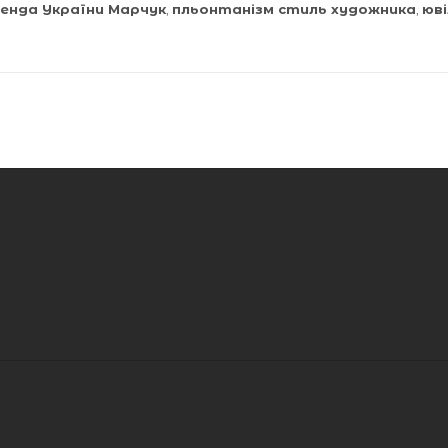
генда України Марчук
,
пльонтанізм стиль художника
,
юві