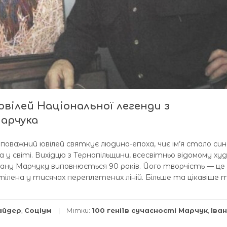
 ювілей Національної легенди з
Марчука
ій поважний ювілей святкує людина-епоха, чиє ім’я стало си
 у світі. Вихідцю з Тернопільщини, всесвітньо відомому ху
Івану Марчуку виповнюється 90 років. Його творчість — це
втілена у тисячах переплетених ліній. Більше та цікавіше 
айдер
,
Соціум
Мітки:
100 геніїв сучасності Марчук
,
Іван