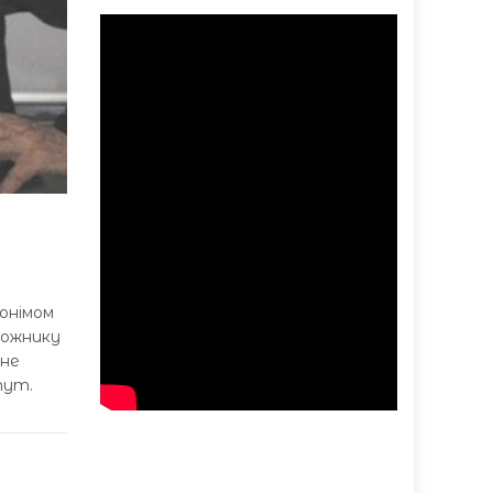
нонімом
дожнику
 не
тут.