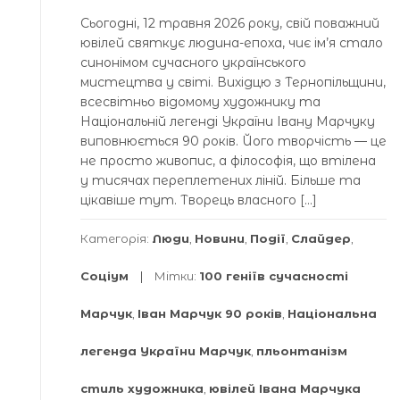
Сьогодні, 12 травня 2026 року, свій поважний
ювілей святкує людина-епоха, чиє ім’я стало
синонімом сучасного українського
мистецтва у світі. Вихідцю з Тернопільщини,
всесвітньо відомому художнику та
Національній легенді України Івану Марчуку
виповнюється 90 років. Його творчість — це
не просто живопис, а філософія, що втілена
у тисячах переплетених ліній. Більше та
цікавіше тут. Творець власного […]
Категорія:
Люди
,
Новини
,
Події
,
Слайдер
,
Соціум
Мітки:
100 геніїв сучасності
Марчук
,
Іван Марчук 90 років
,
Національна
легенда України Марчук
,
пльонтанізм
стиль художника
,
ювілей Івана Марчука