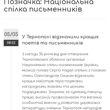
Позначка:
Національна
спілка письменників
05/05
У Тернополі відзначили кращих
поетів та письменників
08:02
З нагоди 35-річчя від дня створення
Тернопільської обласної організації
Національної спілки письменників України,
міський голова Сергій Надал спільно з головою
спілки Олександром Смиком відзначили
кращих майстрів пера подяками,
нагородними знаками та цінними
подарунками. Зокрема, за сумлінну творчу
працю, високий професіоналізм та вагомий
особистий внесок у розвиток української
літератури очільник Тернополя нагородив