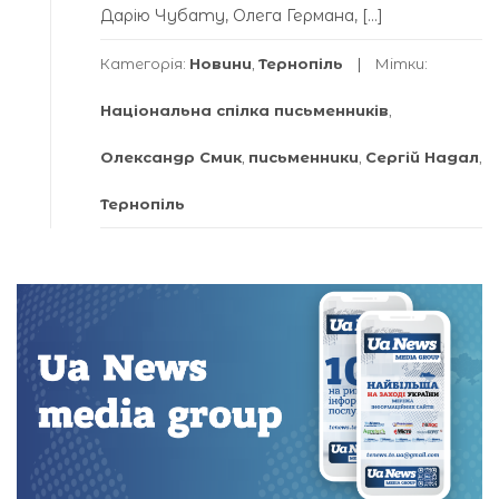
Дарію Чубату, Олега Германа, […]
Категорія:
Новини
,
Тернопіль
Мітки:
Національна спілка письменників
,
Олександр Смик
,
письменники
,
Сергій Надал
,
Тернопіль