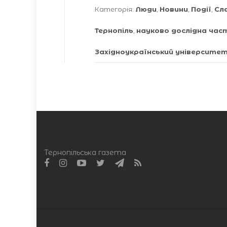
Категорія:
Люди
,
Новини
,
Події
,
Сл
Тернопіль
,
науково дослідна ча
Західноукраїнський університе
Тернопільська газета