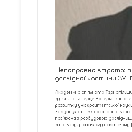
Непоправна втрата: по
дослідної частини ЗУ
Академічна спільнота Тернопільщ
зупинилося серце Валерія Іванови
розвитку університетської науки
Західноукраїнського національног
пов’язана з розбудовою дослідниц
загальноукраїнському освітньому [