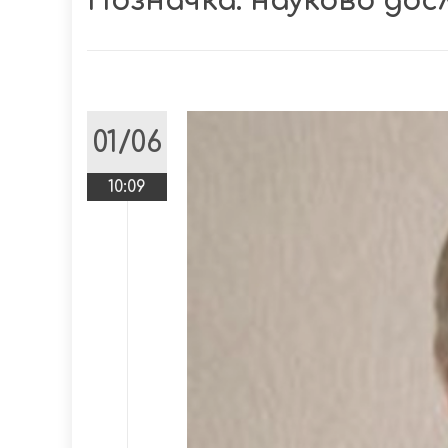
Позначка:
науково дос
01/06
10:09