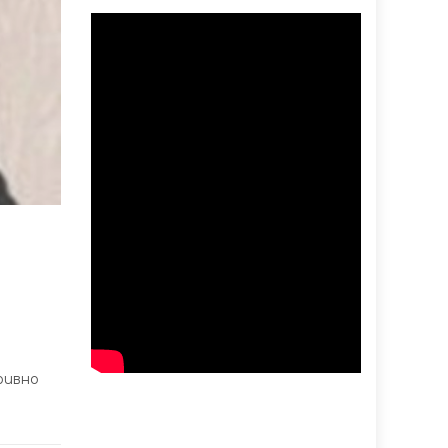
я
ривно