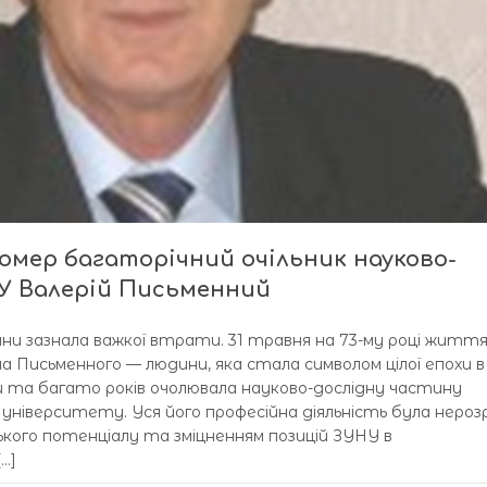
мер багаторічний очільник науково-
НУ Валерій Письменний
ини зазнала важкої втрати. 31 травня на 73-му році житт
ча Письменного — людини, яка стала символом цілої епохи в
 та багато років очолювала науково-дослідну частину
о університету. Уся його професійна діяльність була нероз
ького потенціалу та зміцненням позицій ЗУНУ в
…]