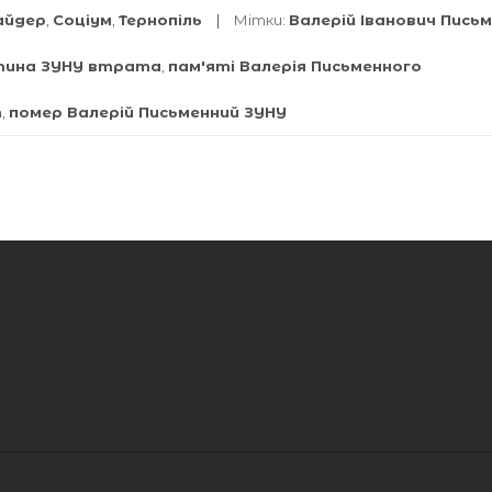
айдер
,
Соціум
,
Тернопіль
Мітки:
Валерій Іванович Пись
стина ЗУНУ втрата
,
пам'яті Валерія Письменного
т
,
помер Валерій Письменний ЗУНУ