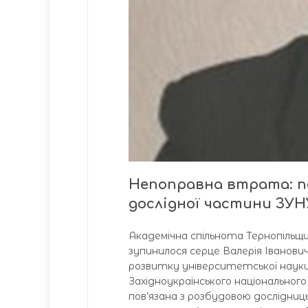
Непоправна втрата: по
дослідної частини ЗУ
Академічна спільнота Тернопільщ
зупинилося серце Валерія Іванови
розвитку університетської науки
Західноукраїнського національног
пов’язана з розбудовою дослідниц