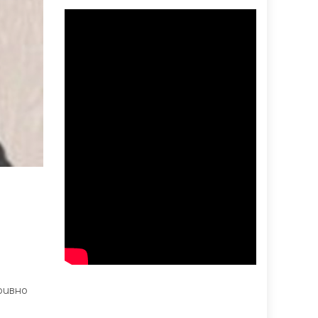
я
ривно