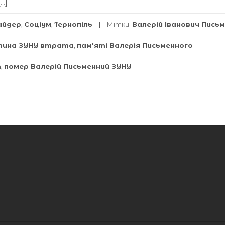
…]
айдер
,
Соціум
,
Тернопіль
Мітки:
Валерій Іванович Пись
стина ЗУНУ втрата
,
пам'яті Валерія Письменного
т
,
помер Валерій Письменний ЗУНУ