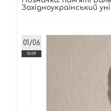
Позначка:
пам’яті Вал
Західноукраїнський у
01/06
10:09