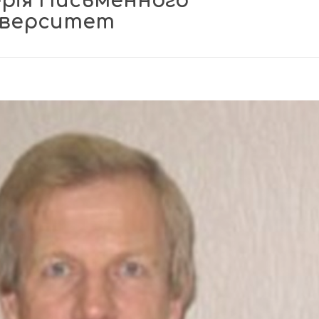
ерія Письменного
ніверситет