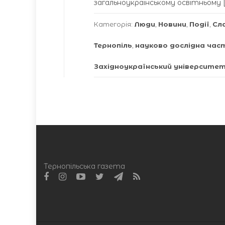
загальноукраїнському освітньому [
Категорія:
Люди
,
Новини
,
Події
,
Сл
Тернопіль
,
науково дослідна ча
Західноукраїнський університе
Тернопільська газета