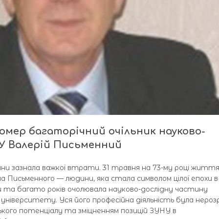
мер багаторічний очільник науково-
НУ Валерій Письменний
ини зазнала важкої втрати. 31 травня на 73-му році житт
ча Письменного — людини, яка стала символом цілої епохи в
 та багато років очолювала науково-дослідну частину
о університету. Уся його професійна діяльність була нероз
ького потенціалу та зміцненням позицій ЗУНУ в