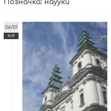
Позначка:
наууки
06/01
16:07