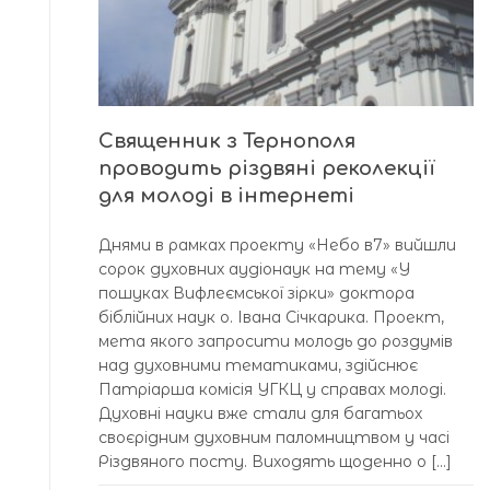
Священник з Тернополя
проводить різдвяні реколекції
для молоді в інтернеті
Днями в рамках проекту «Небо в7» вийшли
сорок духовних аудіонаук на тему «У
пошуках Вифлеємської зірки» доктора
біблійних наук о. Івана Січкарика. Проект,
мета якого запросити молодь до роздумів
над духовними тематиками, здійснює
Патріарша комісія УГКЦ у справах молоді.
Духовні науки вже стали для багатьох
своєрідним духовним паломництвом у часі
Різдвяного посту. Виходять щоденно о […]