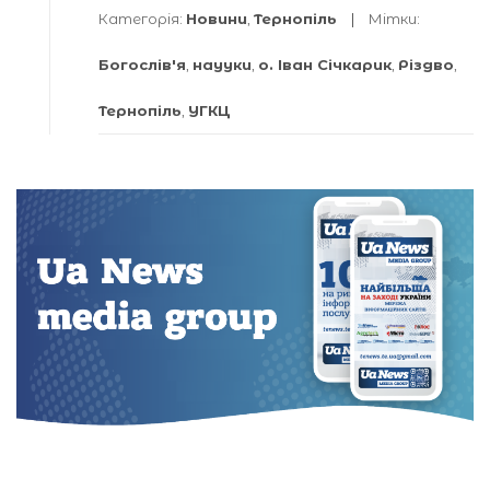
Категорія:
Новини
,
Тернопіль
Мітки:
Богослів'я
,
наууки
,
о. Іван Січкарик
,
Різдво
,
Тернопіль
,
УГКЦ