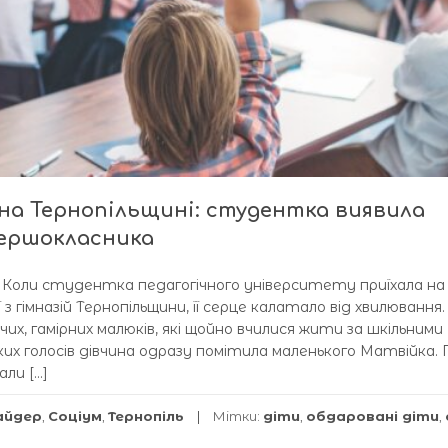
на Тернопільщині: студентка виявила
першокласника
і Коли студентка педагогічного університету приїхала на
 гімназій Тернопільщини, її серце калатало від хвилювання. 
их, гамірних малюків, які щойно вчилися жити за шкільними
их голосів дівчина одразу помітила маленького Матвійка. 
али […]
айдер
,
Соціум
,
Тернопіль
Мітки:
діти
,
обдаровані діти
,