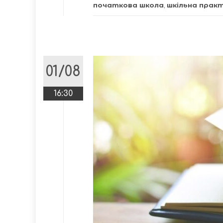
початкова школа
,
шкільна прак
01/08
16:30