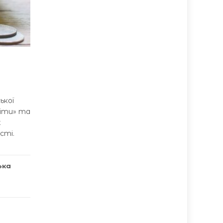
ької
віти» та
х
сті.
ька