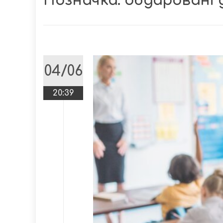
Позначка:
обдаровані 
04/06
20:39