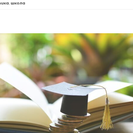
тика
,
школа