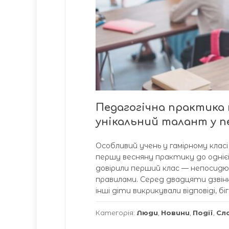
Педагогічна практика 
унікальний талант у 
Особливий учень у гамірному клас
першу весняну практику до однієї з
довірили перший клас — непосидюч
правилами. Серед двадцяти дзвінк
інші діти викрикували відповіді, біг
Категорія:
Люди
,
Новини
,
Події
,
Сл