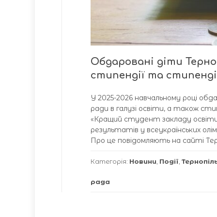
Обдаровані діти Терно
стипендії та стипенді
У 2025-2026 навчальному році обда
ради в галузі освіти, а також сти
«Кращий студент закладу освіти». 
результатів у всеукраїнських олімп
Про це повідомляють на сайті Терно
Категорія:
Новини
,
Події
,
Тернопіл
рада