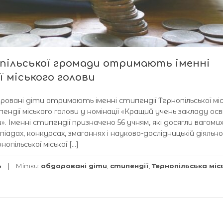
пільської громади отримають іменні
ї міського голови
ровані діти отримають іменні стипендії Тернопільської міс
пендії міського голови у номінації «Кращий учень закладу ос
Іменні стипендії призначено 56 учням, які досягли вагоми
іадах, конкурсах, змаганнях і науково-дослідницькій діяльно
пільської міської […]
ь
Мітки:
обдаровані діти
,
стипендії
,
Тернопільська міс