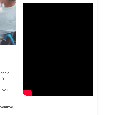
 свою
Їй
Поки
освіта
,