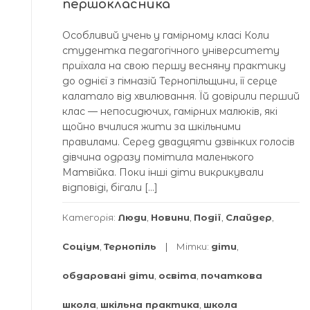
першокласника
Особливий учень у гамірному класі Коли
студентка педагогічного університету
приїхала на свою першу весняну практику
до однієї з гімназій Тернопільщини, її серце
калатало від хвилювання. Їй довірили перший
клас — непосидючих, гамірних малюків, які
щойно вчилися жити за шкільними
правилами. Серед двадцяти дзвінких голосів
дівчина одразу помітила маленького
Матвійка. Поки інші діти викрикували
відповіді, бігали […]
Категорія:
Люди
,
Новини
,
Події
,
Слайдер
,
Соціум
,
Тернопіль
Мітки:
діти
,
обдаровані діти
,
освіта
,
початкова
школа
,
шкільна практика
,
школа