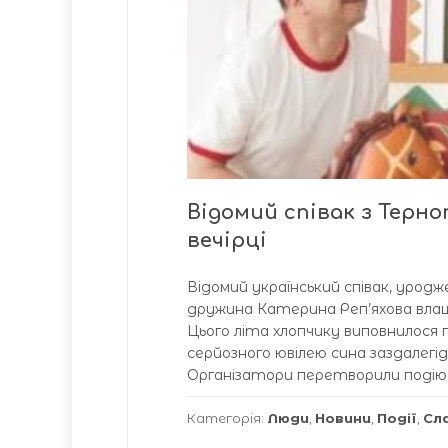
Відомий співак з Терно
вечірці
Відомий український співак, уродж
дружина Катерина Реп’яхова влаш
Цього літа хлопчику виповнилося 
серйозного ювілею сина заздалег
Організатори перетворили подію
Категорія:
Люди
,
Новини
,
Події
,
Сл