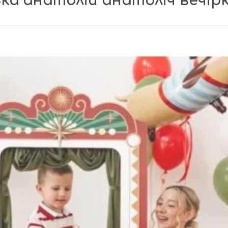
ька анатолій анатоліч вечір