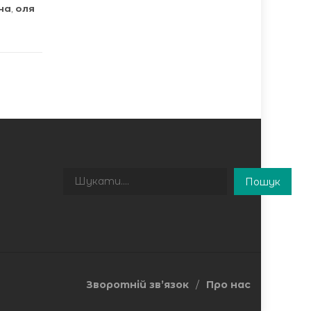
на
,
оля
Пошук
Пошук
Зворотній зв’язок
Про нас