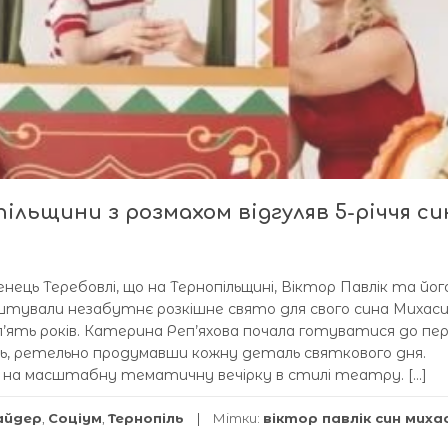
пільщини з розмахом відгуляв 5-річчя си
енець Теребовлі, що на Тернопільщині, Віктор Павлік та йог
тували незабутнє розкішне свято для свого сина Михаси
п’ять років. Катерина Реп’яхова почала готуватися до пе
ідь, ретельно продумавши кожну деталь святкового дня.
 на масштабну тематичну вечірку в стилі театру. […]
айдер
,
Соціум
,
Тернопіль
Мітки:
віктор павлік син михас