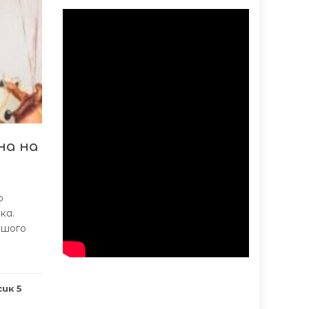
на на
о
ка.
ршого
ик 5