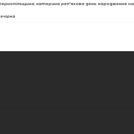
тернопільщина
,
катерина реп'яхова день народження си
ечірка