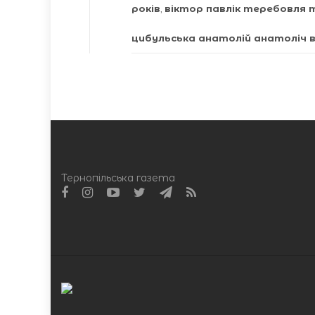
років
,
віктор павлік теребовля 
цибульська анатолій анатоліч в
Тернопільська газета