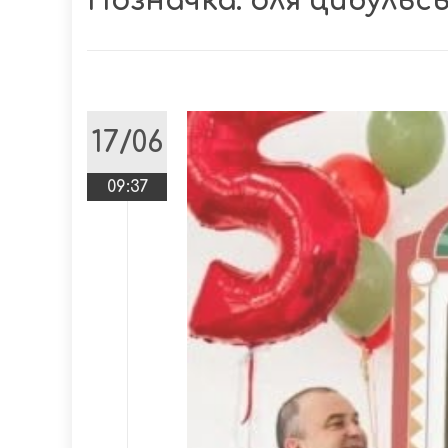
Позначка:
оля цибульс
17/06
09:37