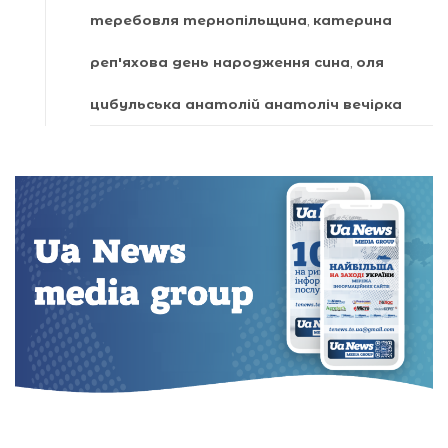
теребовля тернопільщина
,
катерина
реп'яхова день народження сина
,
оля
цибульська анатолій анатоліч вечірка