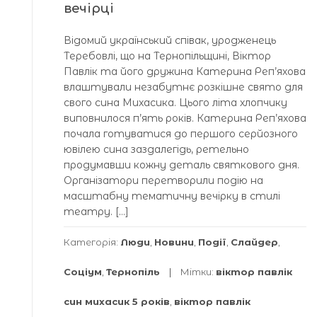
вечірці
Відомий український співак, уродженець
Теребовлі, що на Тернопільщині, Віктор
Павлік та його дружина Катерина Реп’яхова
влаштували незабутнє розкішне свято для
свого сина Михасика. Цього літа хлопчику
виповнилося п’ять років. Катерина Реп’яхова
почала готуватися до першого серйозного
ювілею сина заздалегідь, ретельно
продумавши кожну деталь святкового дня.
Організатори перетворили подію на
масштабну тематичну вечірку в стилі
театру. […]
Категорія:
Люди
,
Новини
,
Події
,
Слайдер
,
Соціум
,
Тернопіль
Мітки:
віктор павлік
син михасик 5 років
,
віктор павлік