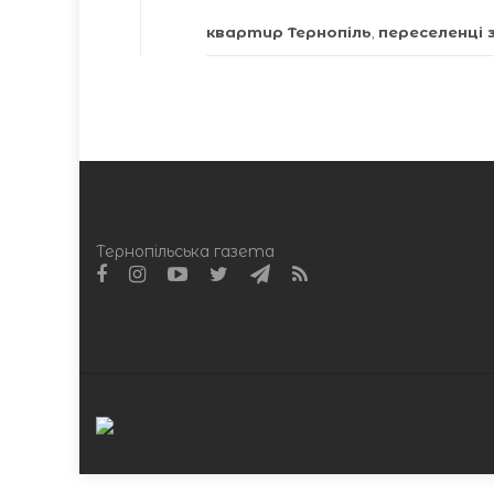
квартир Тернопіль
,
переселенці
Тернопільська газета