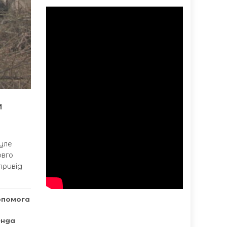
м
нуле
овго
привід
опомога
енда