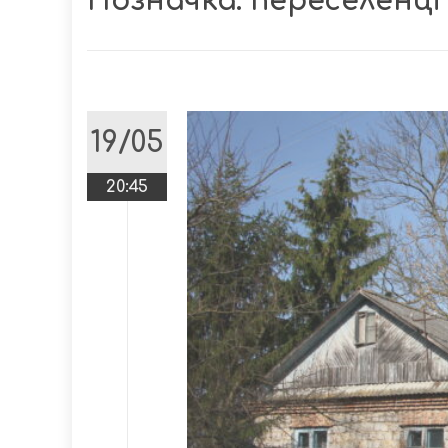
Позначка:
переселенці
19/05
20:45