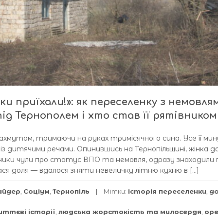
ки приїхали!»: як переселенку з немовля
ід Тернополем і хто став її рятівником
Бахмутом, тримаючи на руках тримісячного сина. Усе її ми
з дитячими речами. Опинившись на Тернопільщині, жінка д
сники чули про статус ВПО та немовля, одразу знаходили 
ася доля — вдалося зняти невеличку літню кухню в […]
айдер
,
Соціум
,
Тернопіль
Мітки:
історія переселенки
,
д
иттєві історії
,
людська жорстокість та милосердя
,
ор