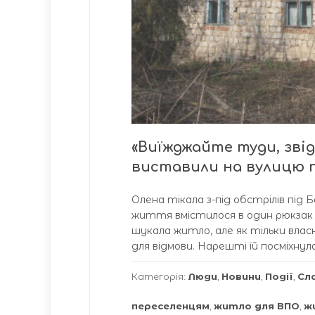
«Виїжджайте туди, звід
виставили на вулицю п
Олена тікала з-під обстрілів під 
життя вмістилося в один рюкзак і
шукала житло, але як тільки вла
для відмови. Нарешті їй посміхнул
Категорія:
Люди
,
Новини
,
Події
,
Сл
переселенцям
,
житло для ВПО
,
ж