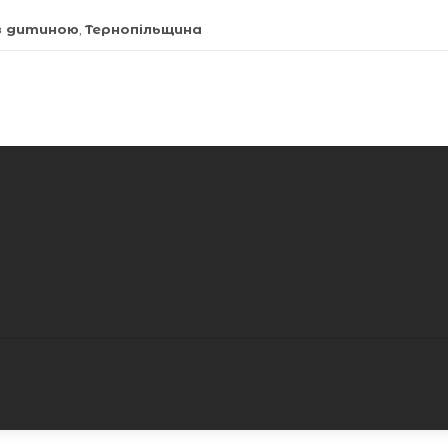
 з дитиною
,
Тернопільщина