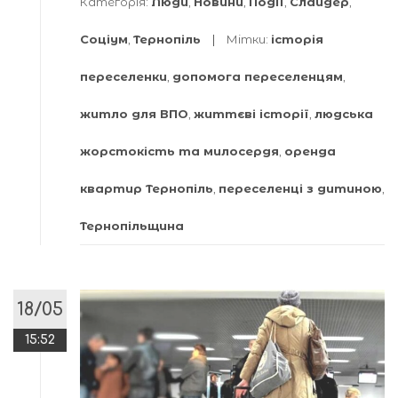
Категорія:
Люди
,
Новини
,
Події
,
Слайдер
,
Соціум
,
Тернопіль
Мітки:
історія
переселенки
,
допомога переселенцям
,
житло для ВПО
,
життєві історії
,
людська
жорстокість та милосердя
,
оренда
квартир Тернопіль
,
переселенці з дитиною
,
Тернопільщина
18/05
15:52