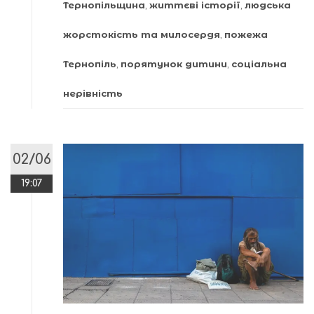
Тернопільщина
,
життєві історії
,
людська
жорстокість та милосердя
,
пожежа
Тернопіль
,
порятунок дитини
,
соціальна
нерівність
02/06
19:07