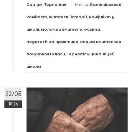
Соціум
,
Тернопіль
Мітки:
батьківський
комітет
,
життєві історії
,
конфлікт у
школі
,
молодий вчитель
,
освіта
,
педагогічна практика
,
перша вчителька
,
початкові класи
,
Тернопільщина ліцей
,
школа
22/05
10:26