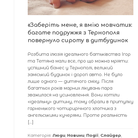
«Заберіть мене, я вмію мовчати»:
багате подружжя з Тернополя
повернуло сироту в дитбудинок
Розбита ілюзія ідеального батьківства Ігор
та Тетяна мали все, про що можна мріяти:
успішний бізнес у Тернополі, великий
заміський будинок і дорогі авто. Не було
лише одного — дитячого сміху. Після
багатьох років марних лікувань пара
зважилася на усиновлення. Вони хотіли
«ідеальну» дитину, тому обрали в притулку
гарненького чотирирічного хлопчика з
ангельськими кучерями. Проте реальність
[…]
Категорія:
Люди
,
Новини
,
Події
,
Слайдер
,