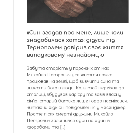
«Син згадав про мене, лише коли
знадобилася хата»: дідусь під
Тернополем довірив своє життя
випадковому незнайомцю
Забута старість у порожніх стінах
Михайло Петрович усе життя важко
працював на землі, щоб вивчити сина та
вивести його в люди. Коли той переїхав до
столиці, збудував кар’єру та завів власну
сім’ю, старий батько лише гордо посміхався,
читаючи рідкісні повідомлення у месенджері.
Проте після смерті дружини Михайло
Петрович залишився один на один із
хворобами та […]