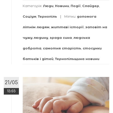
Категорія:
Люди
,
Новини
,
Події
,
Слайдер
,
Соціум
,
Тернопіль
Мітки:
допомога
літнім людям
,
життєві історії
,
заповіт на
чужу людину
,
зрада сина
,
людська
доброта
,
самотня старість
,
стосунки
батьків і дітей
,
Тернопільщина новини
21/05
13:03