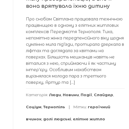
вона врятувала їхню дитину
Про снобізм Світлана працювала технічною
працівницею в одному з елітних житлових
комплексів Передмістя Тернополя. Тиха,
непомітна жінка передпенсійного віку щодня
сумлінно мила під’їзди, протирала дзеркала в
ліфтах та доглядала за квітами на
поверхах. Більшість мешканців навіть не
віталися з нею, сприймаючи її як частину
інтер’єру. Особливим нахабством
вирізнялася молода пара з третього
поверху, Артур та […]
Категорія:
Люди
,
Новини
,
Події
,
Слайдер
,
Соціум
,
Тернопіль
Мітки:
героїчний
вчинок
,
долі людські
,
елітне житло