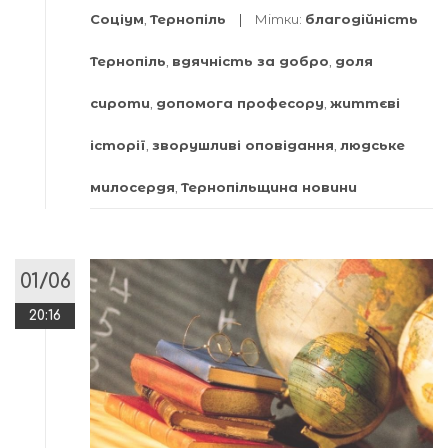
Соціум
,
Тернопіль
Мітки:
благодійність
Тернопіль
,
вдячність за добро
,
доля
сироти
,
допомога професору
,
життєві
історії
,
зворушливі оповідання
,
людське
милосердя
,
Тернопільщина новини
01/06
20:16