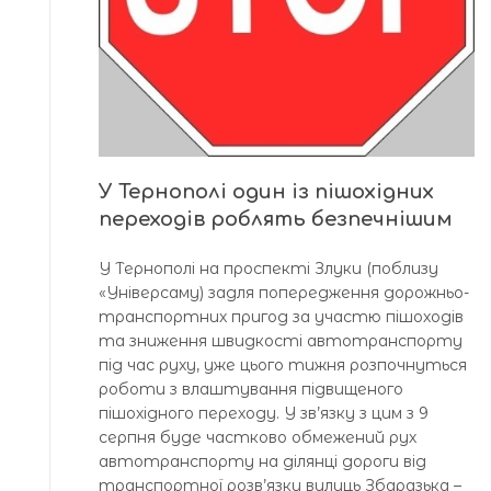
У Тернополі один із пішохідних
переходів роблять безпечнішим
У Тернополі на проспекті Злуки (поблизу
«Універсаму) задля попередження дорожньо-
транспортних пригод за участю пішоходів
та зниження швидкості автотранспорту
під час руху, уже цього тижня розпочнуться
роботи з влаштування підвищеного
пішохідного переходу. У зв’язку з цим з 9
серпня буде частково обмежений рух
автотранспорту на ділянці дороги від
транспортної розв’язки вулиць Збаразька –