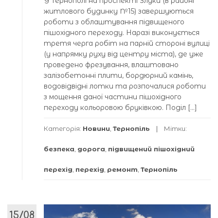
У Тернополі на проспекті Злуки (в районі
житлового будинку №15) завершуються
роботи з облаштування підвищеного
пішохідного переходу. Наразі виконується
третя черга робіт на парній стороні вулиці
(у напрямку руху від центру міста), де уже
проведено фрезування, влаштовано
залізобетонні плити, бордюрний камінь,
водовідвідні лотки та розпочалися роботи
з мощення даної частини пішохідного
переходу кольоровою бруківкою. Поділ […]
Категорія:
Новини
,
Тернопіль
Мітки:
безпека
,
дорога
,
підвищений пішохідний
перехід
,
перехід
,
ремонт
,
Тернопіль
15/08