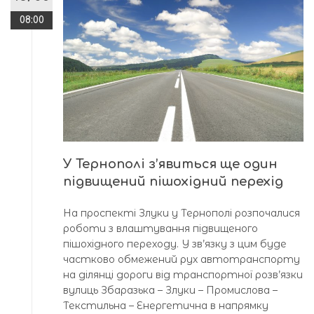
08:00
У Тернополі з’явиться ще один
підвищений пішохідний перехід
На проспекті Злуки у Тернополі розпочалися
роботи з влаштування підвищеного
пішохідного переходу. У зв’язку з цим буде
частково обмежений рух автотранспорту
на ділянці дороги від транспортної розв’язки
вулиць Збаразька – Злуки – Промислова –
Текстильна – Енергетична в напрямку