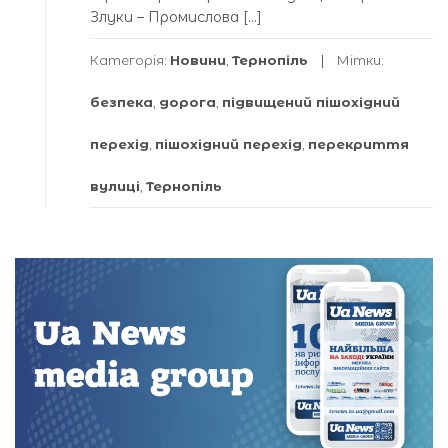
Злуки – Промислова […]
Категорія:
Новини
,
Тернопіль
Мітки:
безпека
,
дорога
,
підвищений пішохідний
перехід
,
пішохідний перехід
,
перекриття
вулиці
,
Тернопіль