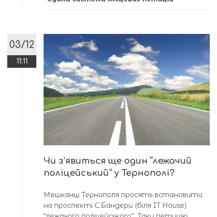
03/12
11:11
Чи з’явиться ще один “лежачий
поліцейський” у Тернополі?
Мешканці Тернополя просять встановити
на проспекті С.Бандери (біля IT House)
“лежачого поліцейського”. Таку петицію