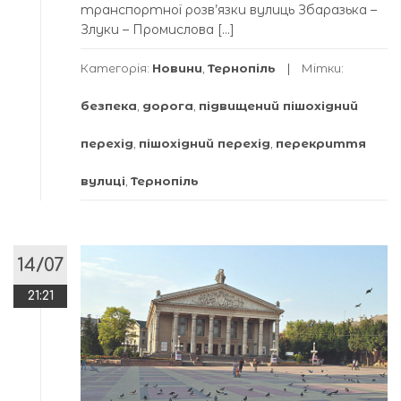
транспортної розв’язки вулиць Збаразька –
Злуки – Промислова […]
Категорія:
Новини
,
Тернопіль
Мітки:
безпека
,
дорога
,
підвищений пішохідний
перехід
,
пішохідний перехід
,
перекриття
вулиці
,
Тернопіль
14/07
21:21