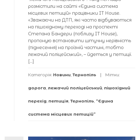
розмістили на сайті «Єдина система
місцевих петицій» працівники IT House.
«Зважаючи на ДТП, які часто відбуваються
на пішохідному переході на проспекті
Степана Бандери (поблизу IT House),
пропоную встановити штучну нерівність
(піднесення) на проїзній частині, тобто
лежачий поліцейський», – йдеться у петиції.
[…]
Категорія:
Новини
,
Тернопіль
Мітки:
дорога
,
лежачий поліцейський
,
пішохідний
перехід
,
петиція
,
Тернопіль
,
“Єдина
система місцевих петицій”