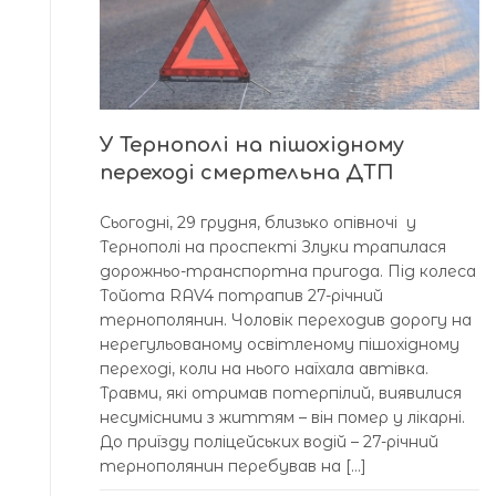
У Тернополі на пішохідному
переході смертельна ДТП
Сьогодні, 29 грудня, близько опівночі у
Тернополі на проспекті Злуки трапилася
дорожньо-транспортна пригода. Під колеса
Тойота RAV4 потрапив 27-річний
тернополянин. Чоловік переходив дорогу на
нерегульованому освітленому пішохідному
переході, коли на нього наїхала автівка.
Травми, які отримав потерпілий, виявилися
несумісними з життям – він помер у лікарні.
До приїзду поліцейських водій – 27-річний
тернополянин перебував на […]