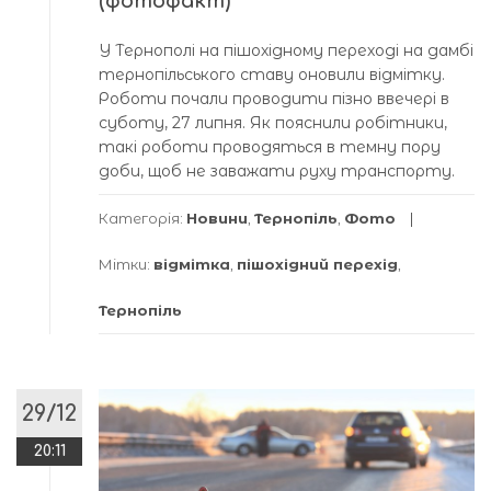
(фотофакт)
У Тернополі на пішохідному переході на дамбі
тернопільського ставу оновили відмітку.
Роботи почали проводити пізно ввечері в
суботу, 27 липня. Як пояснили робітники,
такі роботи проводяться в темну пору
доби, щоб не заважати руху транспорту.
Категорія:
Новини
,
Тернопіль
,
Фото
Мітки:
відмітка
,
пішохідний перехід
,
Тернопіль
29/12
20:11