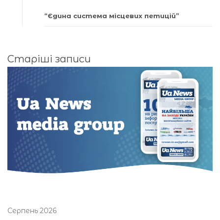
“Єдина система місцевих петицій”
Навігація
Старіші записи
за
записами
Серпень 2026