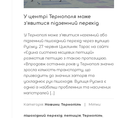
У центрі Тернополя може
з’явитися підземний перехід
У Тернополі може з’явитися наземний або
підземний пішохідний перехід через вулицю
Руську. 27 червня Циклиняк Тарас на сайті
«Єдина система місцевих петицій»
розмістив петицію з такою пропозицією.
«Впродовж останніх років у Тернополі значно
зросла кількість транспорту, що
призводить до значних заторів та
ускладнює рух пішоходів. Вулиця Руська є
однієї із найбільш проблемних та насичених
магістралей […]
Категорія:
Новини
,
Тернопіль
Мітки:
пішохідний перехід
,
петиція
,
Тернопіль
,