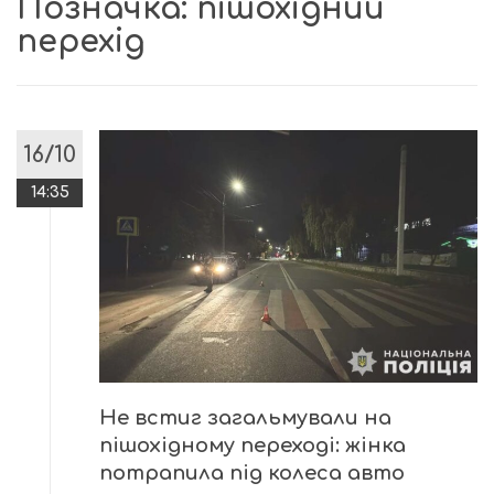
Позначка:
пішохідний
перехід
16/10
14:35
Не встиг загальмували на
пішохідному переході: жінка
потрапила під колеса авто