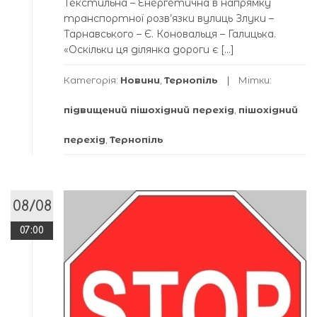
Текстильна – Енергетична в напрямку
транспортної розв’язки вулиць Злуки –
Тарнавського – Є. Коновальця – Галицька.
«Оскільки ця ділянка дороги є […]
Категорія:
Новини
,
Тернопіль
Мітки:
підвищений пішохідний перехід
,
пішохідний
перехід
,
Тернопіль
08/08
07:00