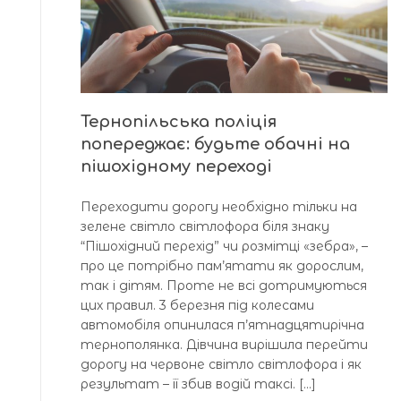
Тернопільська поліція
попереджає: будьте обачні на
пішохідному переході
Переходити дорогу необхідно тільки на
зелене світло світлофора біля знаку
“Пішохідний перехід” чи розмітці «зебра», –
про це потрібно пам’ятати як дорослим,
так і дітям. Проте не всі дотримуються
цих правил. 3 березня під колесами
автомобіля опинилася п’ятнадцятирічна
тернополянка. Дівчина вирішила перейти
дорогу на червоне світло світлофора і як
результат – її збив водій таксі. […]