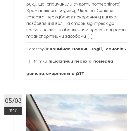
руху, що спричинили смерть потерпілого)
Кримінального кодексу України. Санкція
статті передбачає покарання у вигляді
позбавлення волі на строк від трьох до
восьми років з позбавленням права керувати
транспортними засобами […]
Категорія:
Кримінал
,
Новини
,
Події
,
Тернопіль
Мітки:
пішохідний перехід
,
померла
дитина
,
смертельна ДТП
05/03
11:17