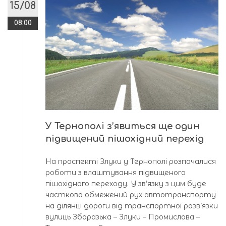
15/08
08:00
У Тернополі з’явиться ще один
підвищений пішохідний перехід
На проспекті Злуки у Тернополі розпочалися
роботи з влаштування підвищеного
пішохідного переходу. У зв’язку з цим буде
частково обмежений рух автотранспорту
на ділянці дороги від транспортної розв’язки
вулиць Збаразька – Злуки – Промислова –