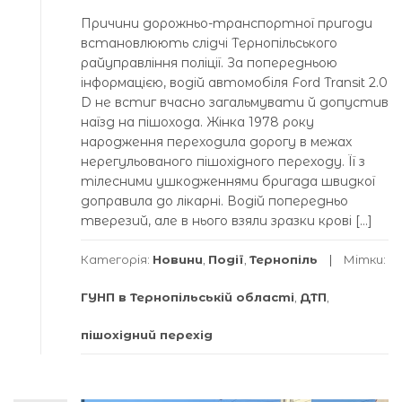
Причини дорожньо-транспортної пригоди
встановлюють слідчі Тернопільського
райуправління поліції. За попередньою
інформацією, водій автомобіля Ford Transit 2.0
D не встиг вчасно загальмувати й допустив
наїзд на пішохода. Жінка 1978 року
народження переходила дорогу в межах
нерегульованого пішохідного переходу. Її з
тілесними ушкодженнями бригада швидкої
доправила до лікарні. Водій попередньо
тверезий, але в нього взяли зразки крові […]
Категорія:
Новини
,
Події
,
Тернопіль
Мітки:
ГУНП в Тернопільській області
,
ДТП
,
пішохідний перехід