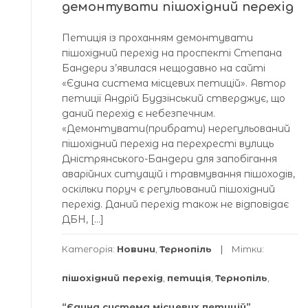
демонтувати пішохідний перехід
Петиція із проханням демонтувати
пішохідний перехід на проспекті Степана
Бандери з’явилася нещодавно на сайті
«Єдина система місцевих петицій». Автор
петиції Андрій Будзінський стверджує, що
даний перехід є небезпечним.
«Демонтувати(прибрати) нерегульований
пішохідний перехід на перехресті вулиць
Дністрянського-Бандери для запобігання
аварійних ситуацій і травмування пішоходів,
оскільки поруч є регульований пішохідний
перехід. Даний перехід також не відповідає
ДБН, […]
Категорія:
Новини
,
Тернопіль
Мітки:
пішохідний перехід
,
петиція
,
Тернопіль
,
“Єдина система місцевих петицій”