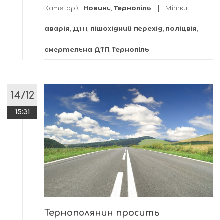
Категорія:
Новини
,
Тернопіль
Мітки:
аварія
,
ДТП
,
пішохідний перехід
,
поліцвія
,
смертельна ДТП
,
Тернопіль
14/12
15:31
Тернополянин просить