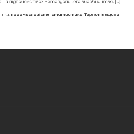
 на підприємствах металургійного виробництва, […]
ітки:
проомисловість
,
статистика
,
Тернопільщина