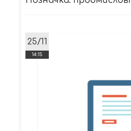
Позначка:
проомислов
25/11
14:15