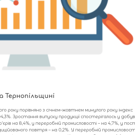
а Тернопільщині
ього року порівняно з січнем–жовтнем минулого року індекс
04,3%. Зростання випуску продукції спостерігалось у добув
єрів на 8,4%, у переробній промисловості – на 4,7%, у пос
диційованого повітря – на 0,2%. У переробній промисловост