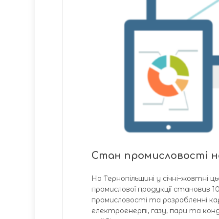
Стан промисловості н
На Тернопільщині у січні–жовтні ц
промислової продукції становив 1
промисловості та розробленні кар’
електроенергії, газу, пари та кон