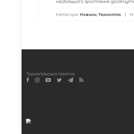
найбільшого зростання досягнуто
Категорія:
Новини
,
Тернопіль
М
Тернопільська газета