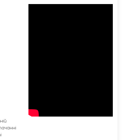
ній
тачанні
і