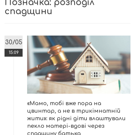
Позначка:
розподіл
спадщини
30/05
15:09
«Мамо, тобі вже пора на
цвинтар, а не в трикімнатній
жити»: як рідні діти влаштували
пекло матері-вдові через
спадщину батька