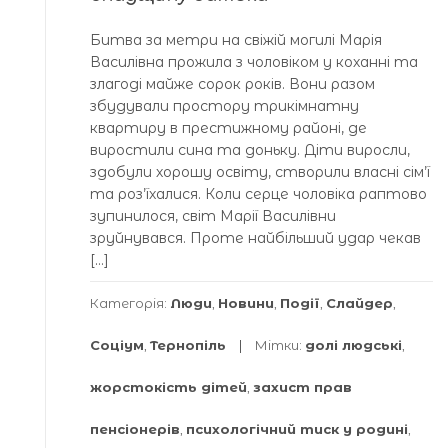
Битва за метри на свіжій могилі Марія
Василівна прожила з чоловіком у коханні та
злагоді майже сорок років. Вони разом
збудували простору трикімнатну
квартиру в престижному районі, де
виростили сина та доньку. Діти виросли,
здобули хорошу освіту, створили власні сім’ї
та роз’їхалися. Коли серце чоловіка раптово
зупинилося, світ Марії Василівни
зруйнувався. Проте найбільший удар чекав
[…]
Категорія:
Люди
,
Новини
,
Події
,
Слайдер
,
Соціум
,
Тернопіль
Мітки:
долі людські
,
жорстокість дітей
,
захист прав
пенсіонерів
,
психологічний тиск у родині
,