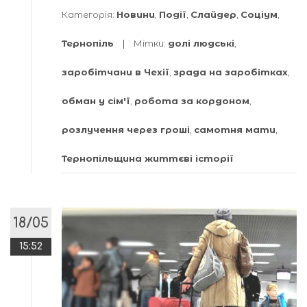
Категорія:
Новини
,
Події
,
Слайдер
,
Соціум
,
Тернопіль
Мітки:
долі людські
,
заробітчани в Чехії
,
зрада на заробітках
,
обман у сім'ї
,
робота за кордоном
,
розлучення через гроші
,
самотня мати
,
Тернопільщина життєві історії
18/05
15:52