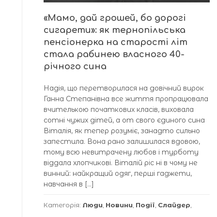
«Мамо, дай грошей, бо дорогі
сигарети»: як тернопільська
пенсіонерка на старості літ
стала рабинею власного 40-
річного сина
Надія, що перетворилася на довічний вирок
Ганна Степанівна все життя пропрацювала
вчителькою початкових класів, виховала
сотні чужих дітей, а от свого єдиного сина
Віталія, як тепер розуміє, занадто сильно
запестила. Вона рано залишилася вдовою,
тому всю невитрачену любов і турботу
віддала хлопчикові. Віталій ріс ні в чому не
винний: найкращий одяг, перші гаджети,
навчання в […]
Категорія:
Люди
,
Новини
,
Події
,
Слайдер
,