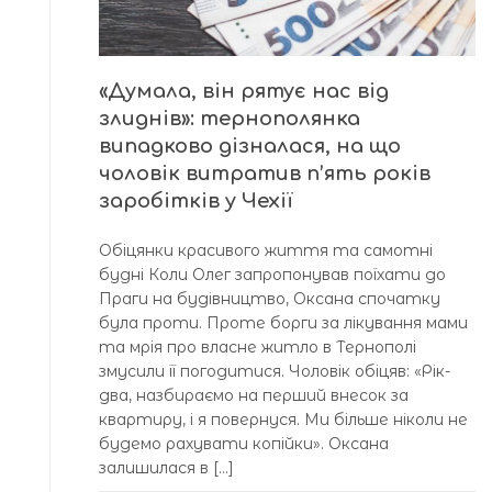
«Думала, він рятує нас від
злиднів»: тернополянка
випадково дізналася, на що
чоловік витратив п’ять років
заробітків у Чехії
Обіцянки красивого життя та самотні
будні Коли Олег запропонував поїхати до
Праги на будівництво, Оксана спочатку
була проти. Проте борги за лікування мами
та мрія про власне житло в Тернополі
змусили її погодитися. Чоловік обіцяв: «Рік-
два, назбираємо на перший внесок за
квартиру, і я повернуся. Ми більше ніколи не
будемо рахувати копійки». Оксана
залишилася в […]