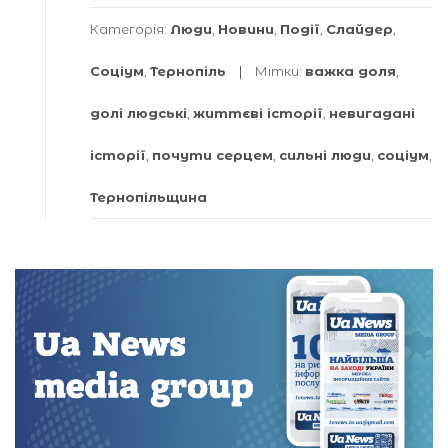
Категорія:
Люди
,
Новини
,
Події
,
Слайдер
,
Соціум
,
Тернопіль
Мітки:
важка доля
,
долі людські
,
життєві історії
,
невигадані
історії
,
почути серцем
,
сильні люди
,
соціум
,
Тернопільщина