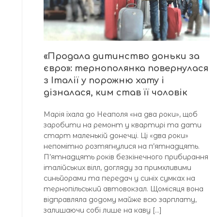
«Продала дитинство доньки за
євро»: тернополянка повернулася
з Італії у порожню хату і
дізналася, ким став її чоловік
Марія їхала до Неаполя «на два роки», щоб
заробити на ремонт у квартирі та дати
старт маленькій донечці. Ці «два роки»
непомітно розтягнулися на п’ятнадцять.
П’ятнадцять років безкінечного прибирання
італійських вілл, догляду за примхливими
синьйорами та передач у синіх сумках на
тернопільський автовокзал. Щомісяця вона
відправляла додому майже всю зарплату,
залишаючи собі лише на каву […]