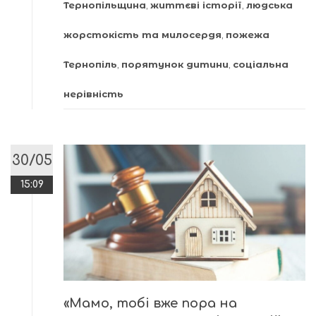
Тернопільщина
,
життєві історії
,
людська
жорстокість та милосердя
,
пожежа
Тернопіль
,
порятунок дитини
,
соціальна
нерівність
30/05
15:09
«Мамо, тобі вже пора на