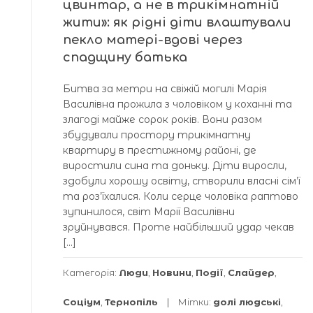
цвинтар, а не в трикімнатній
жити»: як рідні діти влаштували
пекло матері-вдові через
спадщину батька
Битва за метри на свіжій могилі Марія
Василівна прожила з чоловіком у коханні та
злагоді майже сорок років. Вони разом
збудували простору трикімнатну
квартиру в престижному районі, де
виростили сина та доньку. Діти виросли,
здобули хорошу освіту, створили власні сім’ї
та роз’їхалися. Коли серце чоловіка раптово
зупинилося, світ Марії Василівни
зруйнувався. Проте найбільший удар чекав
[…]
Категорія:
Люди
,
Новини
,
Події
,
Слайдер
,
Соціум
,
Тернопіль
Мітки:
долі людські
,