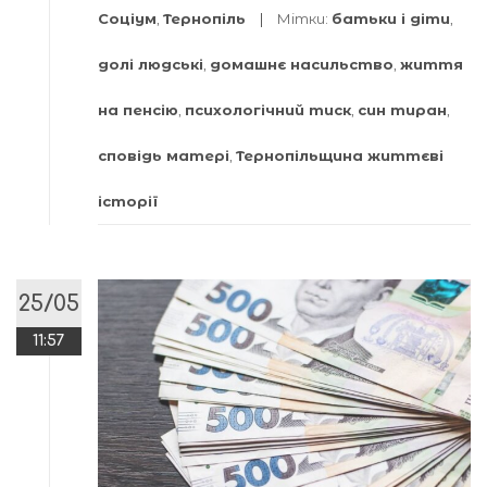
Соціум
,
Тернопіль
Мітки:
батьки і діти
,
долі людські
,
домашнє насильство
,
життя
на пенсію
,
психологічний тиск
,
син тиран
,
сповідь матері
,
Тернопільщина життєві
історії
25/05
11:57