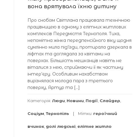
вона врятувала їхню дитину
Про снобізм Світлана працювала технічною
працівницею в одному з елітних житлових
комплексів Передмістя Тернополя. Тиха,
непомітна жінка передпенсійного віку щодня
сумлінно мила під’їзди, протирала дзеркала в
ліфтах та доглядала за квітами на
поверхах. Більшість мешканців навіть не
віталися з нею, сприймаючи її як частину
інтер’єру. Особливим нахабством
вирізнялася молода пара з третього
поверху, Артур та […]
Категорія:
Люди
,
Новини
,
Події
,
Слайдер
,
Соціум
,
Тернопіль
Мітки:
героїчний
вчинок
,
долі людські
,
елітне житло