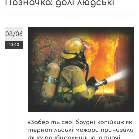
Позначка:
долі людські
03/06
10:40
«Заберіть свої брудні копійки»: як
тернопільські мажори принизили
тиху прибиральницю, а вночі