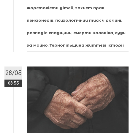
жорстокість дітей
,
захист прав
пенсіонерів
,
психологічний тиск у родині
,
розподіл спадщини
,
смерть чоловіка
,
суди
за майно
,
Тернопільщина життєві історії
28/05
08:55