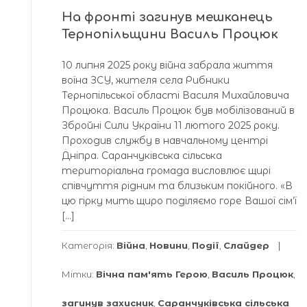
На фронті загинув мешканець
Тернопільщини Василь Процюк
10 липня 2025 року війна забрала життя
воїна ЗСУ, жителя села Рибники
Тернопільської області Василя Михайловича
Процюка. Василь Процюк був мобілізований в
Збройні Сили України 11 лютого 2025 року.
Проходив службу в навчальному центрі
Дніпра. Саранчуківська сільська
територіальна громада висловлює щирі
співчуття рідним та близьким покійного. «В
цю гірку мить щиро поділяємо горе Вашої сім’ї
[…]
Категорія:
Війна
,
Новини
,
Події
,
Слайдер
Мітки:
Вічна пам'ять Герою
,
Василь Процюк
,
загинув захисник
,
Саранчуківська сільська