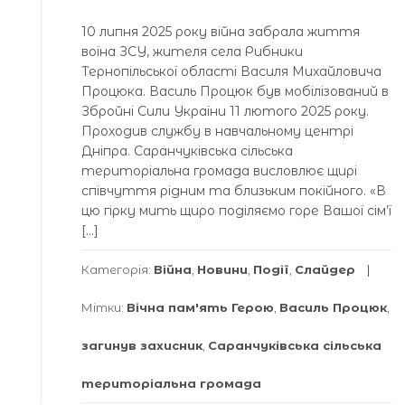
10 липня 2025 року війна забрала життя
воїна ЗСУ, жителя села Рибники
Тернопільської області Василя Михайловича
Процюка. Василь Процюк був мобілізований в
Збройні Сили України 11 лютого 2025 року.
Проходив службу в навчальному центрі
Дніпра. Саранчуківська сільська
територіальна громада висловлює щирі
співчуття рідним та близьким покійного. «В
цю гірку мить щиро поділяємо горе Вашої сім’ї
[…]
Категорія:
Війна
,
Новини
,
Події
,
Слайдер
Мітки:
Вічна пам'ять Герою
,
Василь Процюк
,
загинув захисник
,
Саранчуківська сільська
територіальна громада