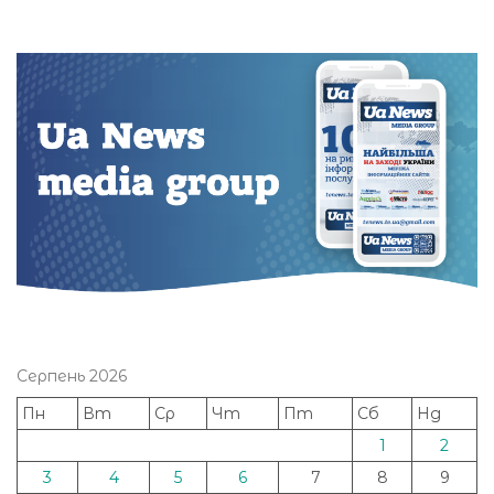
Серпень 2026
Пн
Вт
Ср
Чт
Пт
Сб
Нд
1
2
3
4
5
6
7
8
9