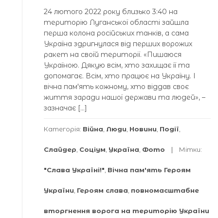
24 лютого 2022 року близько 3:40 на
територію Луганської області зайшла
перша колона російських танків, а сама
Україна здригнулася від перших ворожих
ракет на своїй території. «Пишаюся
Україною. Дякую всім, хто захищає її та
допомагає. Всім, хто працює на Україну. І
вічна памʼять кожному, хто віддав своє
життя заради нашої держави та людей», –
зазначає […]
Категорія:
Війна
,
Люди
,
Новини
,
Події
,
Слайдер
,
Соціум
,
Україна
,
Фото
Мітки:
"Слава Україні!"
,
Вічна пам'ять Героям
України
,
Героям слава
,
повномасштабне
вторгнення ворога на територію України