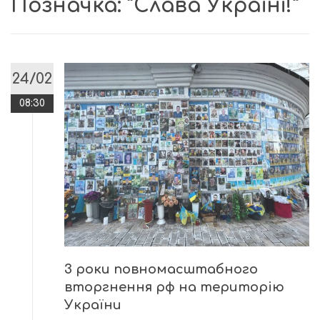
Позначка:
“Слава Україні!”
24/02
08:30
3 роки повномасштабного
вторгнення рф на територію
України