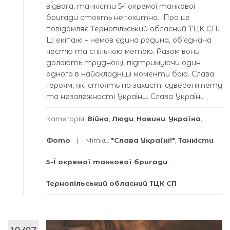
відвага, танкісти 5-ї окремої танкової
бригади стоять непохитно. Про це
повідомляє Тернопільський обласний ТЦК СП.
Ці екіпажі – немов єдина родина, об’єднана
честю та спільною метою. Разом вони
долають труднощі, підтримуючи один
одного в найскладніші моменти бою. Слава
героям, які стоять на захисті суверенітету
та незалежності України. Слава Україні.
Категорія:
Війна
,
Люди
,
Новини
,
Україна
,
Фото
Мітки:
"Слава Україні!"
,
Танкісти
5-Ї окремої танкової бригади
,
Тернопільський обласний ТЦК СП