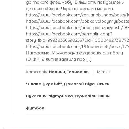
до такого флешмобу. Більшість повідомлень
це гасло «Слава Україні!» різними мовами.
https://www.facebook.com/zoryanabyndas/posts/1
https://www.facebook.com/bobko.volodymyr/post
https://www.facebook.com/andrij.pidluznij/posts/
https://www.facebook.com/permalink.php?
story_fbid=999383366902567&id=10000492738772
https://www.facebook.com/RNapovanets/posts/17
Нагадаємо, Міжнародна федерація футболу
(ФІФА) 8 липня заявила про […]
Категорія:
Новини
,
Тернопіль
Мітки:
"Слава Україні!"
,
Домагой Віда
,
Огнєн
Вукоєвич
,
підтримка
,
Тернопіль
,
ФІФА
,
футбол