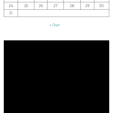
24
25
26
27
28
29
30
31
« Лип