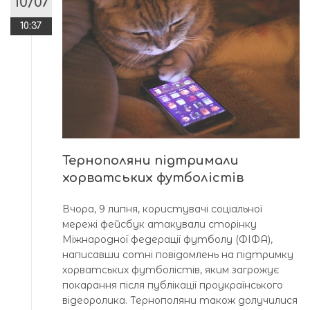
10/07
10:37
Тернополяни підтримали
хорватських футболістів
Вчора, 9 липня, користувачі соціальної
мережі фейсбук атакували сторінку
Міжнародної федерації футболу (ФІФА),
написавши сотні повідомлень на підтримку
хорватських футболістів, яким загрожує
покарання після публікації проукраїнського
відеоролика. Тернополяни також долучилися