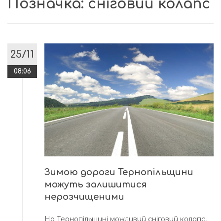
Позначка:
сніговий колапс
25/11
08:06
Зимою дороги Тернопільщини
можуть залишитися
нерозчищеними
На Тернопільщині можливий сніговий колапс,