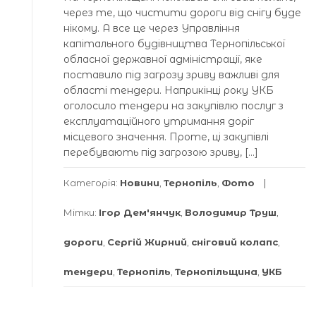
через те, що чистити дороги від снігу буде
нікому. А все це через Управління
капітального будівництва Тернопільської
обласної державної адміністрації, яке
поставило під загрозу зриву важливі для
області тендери. Наприкінці року УКБ
оголосило тендери на закупівлю послуг з
експлуатаційного утримання доріг
місцевого значення. Проте, ці закупівлі
перебувають під загрозою зриву, […]
Категорія:
Новини
,
Тернопіль
,
Фото
Мітки:
Ігор Дем'янчук
,
Володимир Труш
,
дороги
,
Сергій Жирний
,
сніговий колапс
,
тендери
,
Тернопіль
,
Тернопільщина
,
УКБ