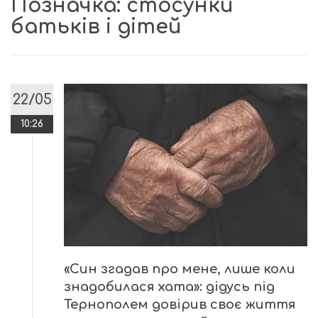
Позначка:
стосунки
батьків і дітей
22/05
10:26
«Син згадав про мене, лише коли
знадобилася хата»: дідусь під
Тернополем довірив своє життя