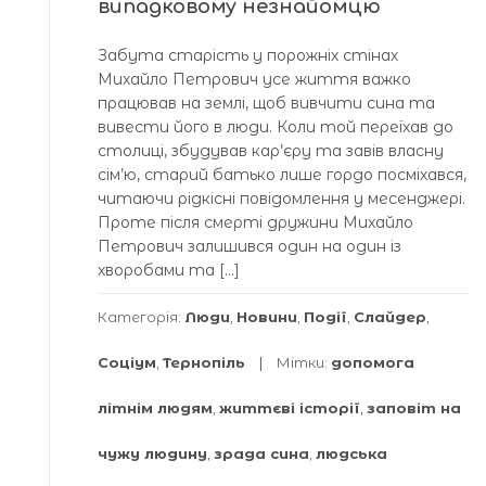
випадковому незнайомцю
Забута старість у порожніх стінах
Михайло Петрович усе життя важко
працював на землі, щоб вивчити сина та
вивести його в люди. Коли той переїхав до
столиці, збудував кар’єру та завів власну
сім’ю, старий батько лише гордо посміхався,
читаючи рідкісні повідомлення у месенджері.
Проте після смерті дружини Михайло
Петрович залишився один на один із
хворобами та […]
Категорія:
Люди
,
Новини
,
Події
,
Слайдер
,
Соціум
,
Тернопіль
Мітки:
допомога
літнім людям
,
життєві історії
,
заповіт на
чужу людину
,
зрада сина
,
людська