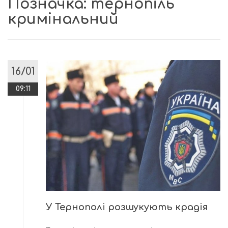
Позначка:
тернопіль
кримінальний
16/01
09:11
У Тернополі розшукують крадія