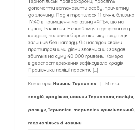
Тернопільські правоохоронці просять
допомогти встановити особу, причетну
до злочину. Подія трапилася 11 січня, близько
17:40 в приміщенні магазину «АТБ», що на
вулиці 15 квітня. Незнайомця підозрюють у
крадіжці чоловічої барсетки, яку покупець
залишив без нагляду. Як наслідок своїми
протиправними діями зловмисник завдав
збитків на суму 40 000 гривень. Камера
відеоспостереження зафіксувала крадія.
Працівники поліції просять […]
Категорія:
Новини
,
Тернопіль
Мітки:
злодій
,
крадіжка
,
новини Тернополя
,
поліція
,
розшук
,
Тернопіль
,
тернопіль кримінальний
,
тернопільські новини