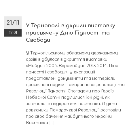
21/11
У Тернополі відкрили виставку
присвячену Дню Гідності та
12:01
Свободи
У Тернопільському обласному державному
архіві відбулося відкриття виставки
«Майдан 2004. Євромайдан 2013-2014. Ціна
гідності і свободи». У експозиції
представлені документи та матеріали,
присвячені подіям Помаранчевої революції та
Революції Гідності. Спогадами про Героїв
Небесної Сотні поділилися їхні рідні, які
завітали на відкриття виставки. А діти –
ровесники Помарачевої Революції, розповіли
про своє бачення майбутнього України.
Виставка […]