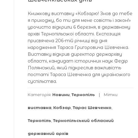
Книжкову виставку «Кобзарю! Знов до тебе
я приходжу, бо ти для мене совість і закон!»
урочисто відкрили 6 березня, в державному
архіві Тернопільської області. Експозиція
присвячена 206-тій річниці від дня
народження Тараса Григоровича Шевченка.
Виставку відкрив директор держархіву
області, кандидат історичних наук Федір
Полянський, який підкреслив важливість
постаті Тараса Шевченка для українського
суспільства.
Категорія:
Новини
,
Тернопіль
Мітки:
виставка
,
Кобзар
,
Тарас Шевченко
,
Тернопіль
,
Тернопільський обласний
державний архів