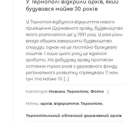
У Тернополі відкрили архів, який
будувався майже 30 років
У Тернополі відбулося відкриття нового
приміщення Державного архіву, будівництво
якого розпочалося ще у 1991 році. У різні роки
влада обіцяла завершити будівництво
споруди, однак на це постійно бракувало
коштів. І лише цього року це вдалося
зробити. На добудову архіву протягом
останніх трьох років з державного фонду
регіонального розвитку спрямували 11 млн.
грн. та майже 10 […]
Категорія:
Новини
,
Тернопіль
,
Фото
Мітки:
архів
,
відкриття
,
Тернопіль
,
Тернопільський обласний державний архів