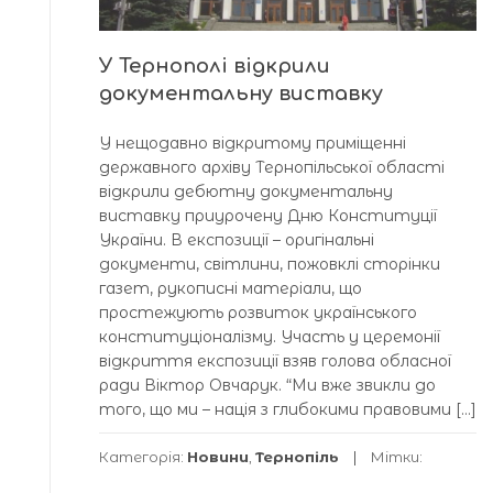
У Тернополі відкрили
документальну виставку
У нещодавно відкритому приміщенні
державного архіву Тернопільської області
відкрили дебютну документальну
виставку приурочену Дню Конституції
України. В експозиції – оригінальні
документи, світлини, пожовклі сторінки
газет, рукописні матеріали, що
простежують розвиток українського
конституціоналізму. Участь у церемонії
відкриття експозиції взяв голова обласної
ради Віктор Овчарук. “Ми вже звикли до
того, що ми – нація з глибокими правовими […]
Категорія:
Новини
,
Тернопіль
Мітки: