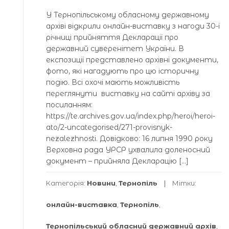
У Тернопільському обласному державному
архіві відкрили онлайн-виставку з нагоди 30-ї
річниці прийняття Декларації про
державний суверенітет України. В
експозиції представлено архівні документи,
фото, які нагадують про цю історичну
подію. Всі охочі мають можливість
переглянути виставку на сайті архіву за
посиланням:
https://te.archives.gov.ua/index.php/heroi/heroi-
ato/2-uncategorised/271-provisnyk-
nezalezhnosti. Довідково: 16 липня 1990 року
Верховна рада УРСР ухвалила доленосний
документ – прийняла Декларацію […]
Категорія:
Новини
,
Тернопіль
Мітки:
онлайн-виставка
,
Тернопіль
,
Тернопільський обласний державний архів
,