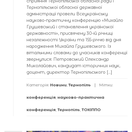
сприяння Тернопільської обласної ради і
Тернопільської обласної державної
адміністрації провели Всеукраїнську
науково-практичну конференцію «Михайло
Грушевський і становлення української
державності», присвячену 30-ій річниці
незалежності України та 155-річчю від дня
народження Михайла Грушевського. Із
вітальними словами до учасників конференції
звернулися: Петровський Олександр
Миколайович, кандидат історичних наук,
доцент, директор Тернопільського […]
Категорія:
Новини
,
Тернопіль
Мітки:
конференція
,
науково-практична
конференція
,
Тернопіль
,
ТОКІППО