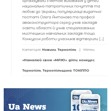
організували з метою виховання у дітей
національно-патріотичних почуттів та
любові до України, популяризації видатної
постаті Олега Антонова та професії
авіаконструктора серед учнів закладів
освіти області й учнів спеціалізованих
мистецьких навчальних закладів тощо.
Конкурсні роботи учасників відтворили […]
Категорія:
Новини
,
Тернопіль
Мітки:
«Намалюй свою «МРІЮ»
,
діти
,
конкурс
,
Тернопіль
,
Тернопільщина
,
ТОКІППО