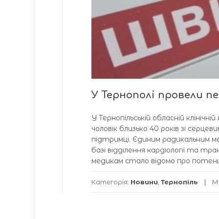
У Тернополі провели п
У Тернопільській обласній клінічні
чоловік близько 40 років зі серце
підтримці. Єдиним радикальним м
базі відділення кардіології та тра
медикам стало відомо про потенці
Категорія:
Новини
,
Тернопіль
М