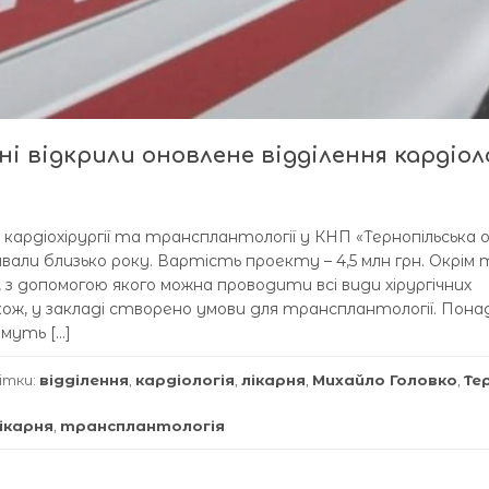
ні відкрили оновлене відділення кардіоло
 кардіохірургії та трансплантології у КНП «Тернопільська 
вали близько року. Вартість проекту – 4,5 млн грн. Окрім 
з допомогою якого можна проводити всі види хірургічних
кож, у закладі створено умови для трансплантології. Пона
муть […]
ітки:
відділення
,
кардіологія
,
лікарня
,
Михайло Головко
,
Те
лікарня
,
трансплантологія