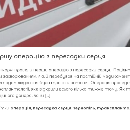
ершу операцію з пересадки серця
й лікарні провели першу операцію з пересадки серця. Пацієн
вим захворюванням, який перебував на постійній медикамен
етодом лікування була трансплантація. Операція проведе
нсплантології, яке відкрили всього кілька тижнів тому. Як т
йного донора, вони […]
ітки:
операція
,
пересадка серця
,
Тернопіль
,
трансплантол