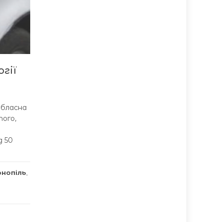
гії
обласна
того,
д 50
рнопіль
,