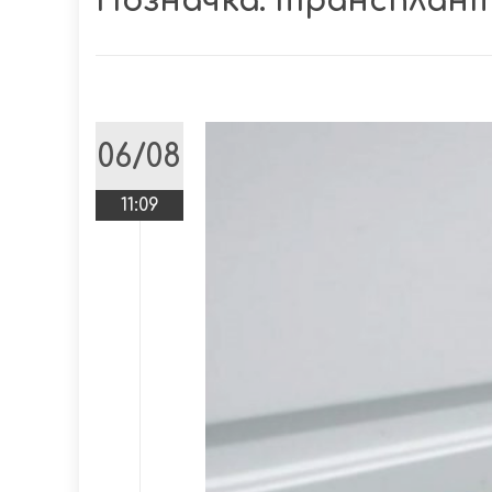
Позначка:
трансплант
06/08
11:09