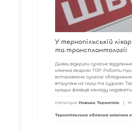
У тернопільській лікар
та трансплантології
Днями відкрили сучасне відділення
клінічна лікарня» ТОР. Роботи три
встановлене сучасне обладнання, 
втручань на серці та судинах. Та
кращих фахівців закладу надавати
Категорія:
Новини
,
Тернопіль
М
Тернопільська обласна клінічна 