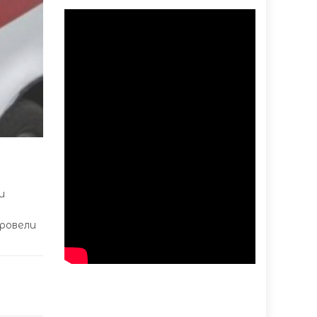
и
провели