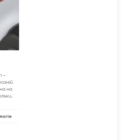
т –
тозній
на на
ільки,
огія