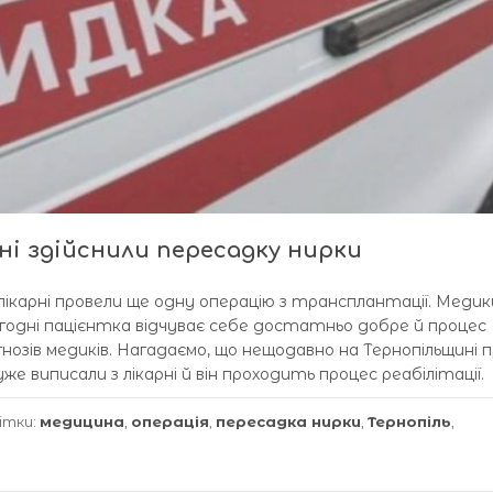
ні здійснили пересадку нирки
ій лікарні провели ще одну операцію з трансплантації. Медик
огодні пацієнтка відчуває себе достатньо добре й процес
гнозів медиків. Нагадаємо, що нещодавно на Тернопільщині 
же виписали з лікарні й він проходить процес реабілітації.
ітки:
медицина
,
операція
,
пересадка нирки
,
Тернопіль
,