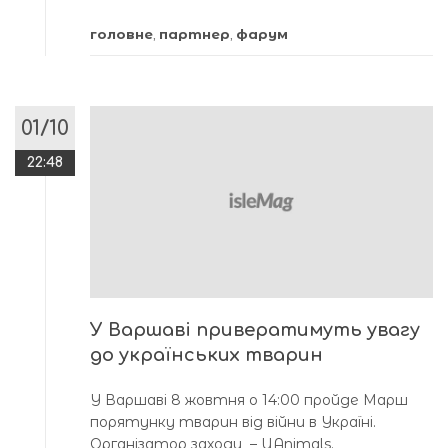
головне
,
партнер
,
фарум
01/10
22:48
У Варшаві привератимуть увагу
до українських тварин
У Варшаві 8 жовтня о 14:00 пройде Марш
порятунку тварин від війни в Україні.
Організатор заходу – UAnimals.