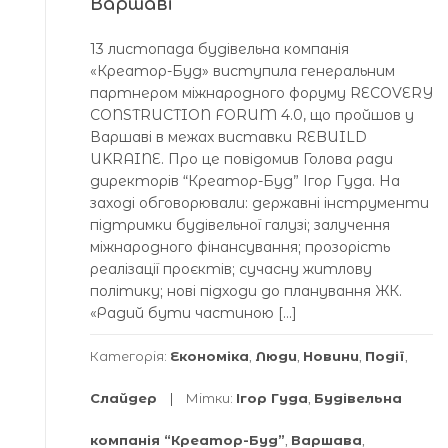
Варшаві
13 листопада будівельна компанія
«Креатор-Буд» виступила генеральним
партнером міжнародного форуму RECOVERY
CONSTRUCTION FORUM 4.0, що пройшов у
Варшаві в межах виставки REBUILD
UKRAINE. Про це повідомив Голова ради
директорів “Креатор-Буд” Ігор Гуда. На
заході обговорювали: державні інструменти
підтримки будівельної галузі; залучення
міжнародного фінансування; прозорість
реалізації проєктів; сучасну житлову
політику; нові підходи до планування ЖК.
«Радий бути частиною […]
Категорія:
Економіка
,
Люди
,
Новини
,
Події
,
Слайдер
Мітки:
Ігор Гуда
,
Будівельна
компанія “Креатор-Буд”
,
Варшава
,