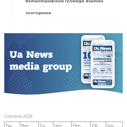
Великобірківська громада
,
виклики
сьогодення
Серпень 2026
Пн
Вт
Ср
Чт
Пт
Сб
Нд